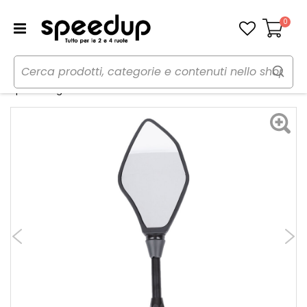
0
Carrello
Home
Moto
Estetica e protezioni moto
Specchi
Specchi Signal - OXFORD