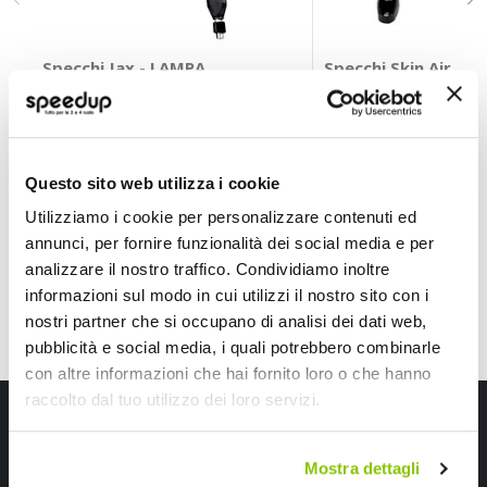
Specchi Jax - LAMPA
Specchi Skin Air Ra
LAMPA
BARRACUDA
Nero M10x1,25
Nero 112x38mm
33,65 €
216,85 €
-25%
Prezzo
Questo sito web utilizza i cookie
speciale
CONSEGNA IN 48H
Sped
Utilizziamo i cookie per personalizzare contenuti ed
annunci, per fornire funzionalità dei social media e per
analizzare il nostro traffico. Condividiamo inoltre
informazioni sul modo in cui utilizzi il nostro sito con i
nostri partner che si occupano di analisi dei dati web,
pubblicità e social media, i quali potrebbero combinarle
con altre informazioni che hai fornito loro o che hanno
raccolto dal tuo utilizzo dei loro servizi.
Iscriviti alla newsletter Speedup
Ricevi subito uno sconto del 10% per il tuo primo acquisto online!
Mostra dettagli