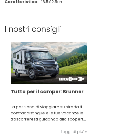
18,5x12,5cm
I nostri consigli
Tutto per il camper: Brunner
La passione di viaggiare su strada ti
contraddistingue e le tue vacanze le
trascorreresti guidando alla scoperta
dell’Italia o su un'altra strada
panoramica? Scopri i marchi Brunner
Leggi di piu' »