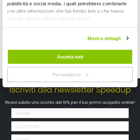
BRUNNER
BRUNNER
pubblicità e social media, i quali potrebbero combinarle
14,5x60x4,5cm
con altre informazioni che hai fornito loro o che hanno
76,80 €
27,30 €
raccolto dal tuo utilizzo dei loro servizi.
Spedizione gratuita!
CONSEGNA IN 48H
Mostra dettagli
Accetta tutti
Personalizza
Iscriviti alla newsletter Speedup
Ricevi subito uno sconto del 10% per il tuo primo acquisto online!