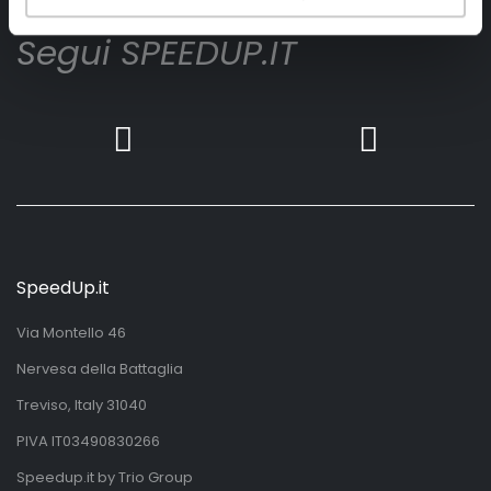
Segui SPEEDUP.IT
SpeedUp.it
Via Montello 46
Nervesa della Battaglia
Treviso, Italy 31040
PIVA IT03490830266
Speedup.it by Trio Group