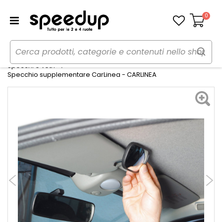
0
Carrello
Home
Auto
Accessori interni e comfort
Specchi e vetri
Specchio supplementare CarLinea - CARLINEA