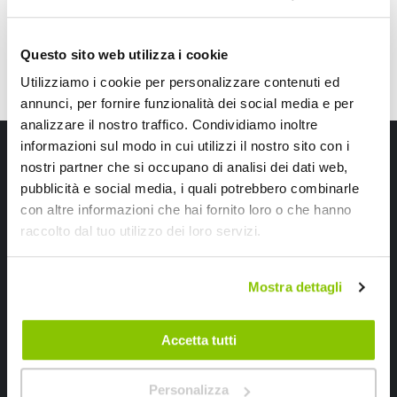
Questo sito web utilizza i cookie
Utilizziamo i cookie per personalizzare contenuti ed
annunci, per fornire funzionalità dei social media e per
analizzare il nostro traffico. Condividiamo inoltre
Iscriviti alla newsletter Speedup
informazioni sul modo in cui utilizzi il nostro sito con i
nostri partner che si occupano di analisi dei dati web,
Ricevi subito uno sconto del 10% per il tuo primo acquisto online!
pubblicità e social media, i quali potrebbero combinarle
con altre informazioni che hai fornito loro o che hanno
raccolto dal tuo utilizzo dei loro servizi.
Mostra dettagli
Ho letto e accettato il documento
privacy policy
Accetta tutti
Iscrivimi
Personalizza