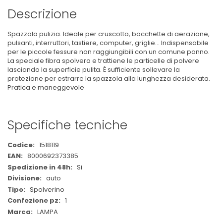
Descrizione
Spazzola pulizia. Ideale per cruscotto, bocchette di aerazione,
pulsanti, interruttori, tastiere, computer, griglie... Indispensabile
per le piccole fessure non raggiungibili con un comune panno.
La speciale fibra spolvera e trattiene le particelle di polvere
lasciando la superficie pulita. È sufficiente sollevare la
protezione per estrarre la spazzola alla lunghezza desiderata.
Pratica e maneggevole
Specifiche tecniche
Maggiori
1518119
Informazioni
8000692373385
Si
auto
Spolverino
1
LAMPA