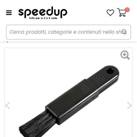
0
Carrello
Home
Auto
Cura dell'auto
Spazzole e Lavavetri
Spolverino Vent-Brush - LAMPA