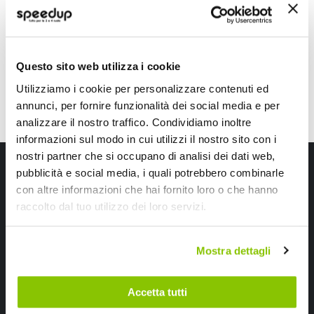
12,90 €
12,35 €
-21%
-17%
Prezzo
Prezzo
speciale
CONSEGNA IN 48H
speciale
CONSEGNA IN 48H
Questo sito web utilizza i cookie
Utilizziamo i cookie per personalizzare contenuti ed
annunci, per fornire funzionalità dei social media e per
analizzare il nostro traffico. Condividiamo inoltre
informazioni sul modo in cui utilizzi il nostro sito con i
nostri partner che si occupano di analisi dei dati web,
Iscriviti alla newsletter Speedup
pubblicità e social media, i quali potrebbero combinarle
con altre informazioni che hai fornito loro o che hanno
Ricevi subito uno sconto del 10% per il tuo primo acquisto online!
raccolto dal tuo utilizzo dei loro servizi.
Mostra dettagli
Accetta tutti
Ho letto e accettato il documento
privacy policy