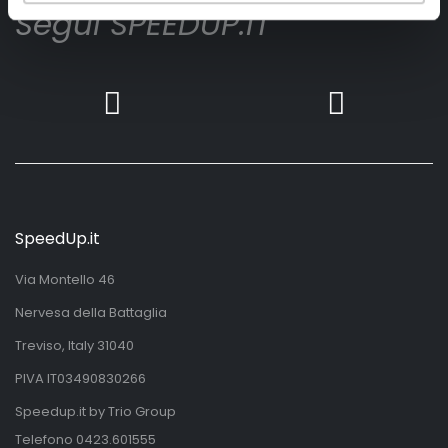
Segui SPEEDUP.IT
SpeedUp.it
Via Montello 46
Nervesa della Battaglia
Treviso, Italy 31040
PIVA IT03490830266
Speedup.it by Trio Group
Telefono
0423.601555