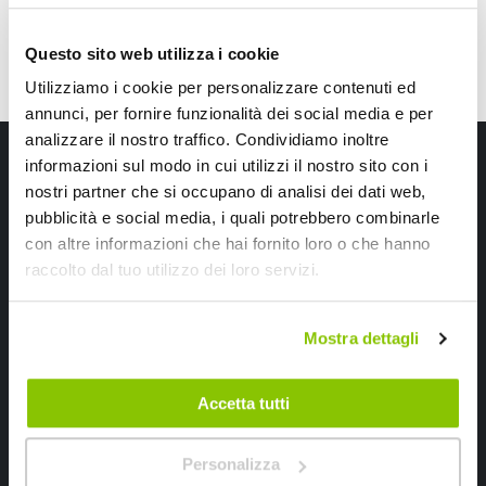
Questo sito web utilizza i cookie
Utilizziamo i cookie per personalizzare contenuti ed
annunci, per fornire funzionalità dei social media e per
analizzare il nostro traffico. Condividiamo inoltre
Iscriviti alla newsletter Speedup
informazioni sul modo in cui utilizzi il nostro sito con i
nostri partner che si occupano di analisi dei dati web,
Ricevi subito uno sconto del 10% per il tuo primo acquisto online!
pubblicità e social media, i quali potrebbero combinarle
con altre informazioni che hai fornito loro o che hanno
raccolto dal tuo utilizzo dei loro servizi.
Mostra dettagli
Ho letto e accettato il documento
privacy policy
Accetta tutti
Iscrivimi
Personalizza