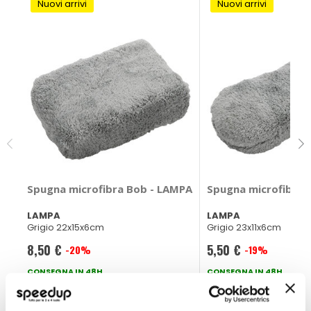
Nuovi arrivi
Nuovi arrivi
Spugna microfibra Bob - LAMPA
Spugna microfibra 
LAMPA
LAMPA
Grigio 22x15x6cm
Grigio 23x11x6cm
8,50 €
5,50 €
-20%
-19%
Prezzo
Prezzo
speciale
CONSEGNA IN 48H
speciale
CONSEGNA IN 48H