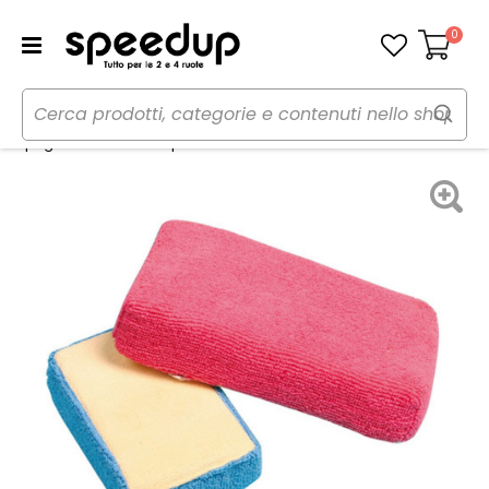
0
Carrello
Home
Auto
Cura dell'auto
Panni, pelli e spugne
Spugna microfibra Duplex 2 in 1 - LAMPA