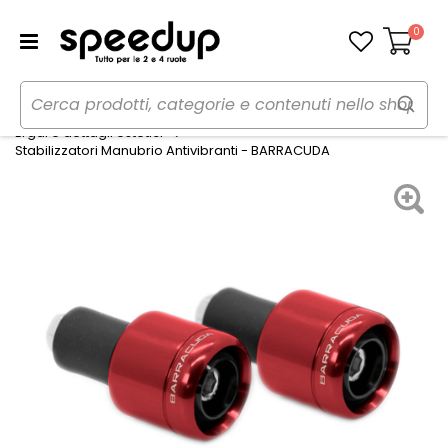
0
Carrello
Home
Moto
Estetica e protezioni moto
Ergal e dettagli estetici
Stabilizzatori Manubrio Antivibranti - BARRACUDA