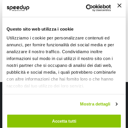
BARRACUDA
VALTER MOTO
Rosso
+ altri 7 veicoli
29,65 €
13,85 €
-60%
Prezzo
Questo sito web utilizza i cookie
CONSEGNA IN 48H
speciale
CONSEGNA IN 48H
Utilizziamo i cookie per personalizzare contenuti ed
annunci, per fornire funzionalità dei social media e per
analizzare il nostro traffico. Condividiamo inoltre
informazioni sul modo in cui utilizzi il nostro sito con i
nostri partner che si occupano di analisi dei dati web,
pubblicità e social media, i quali potrebbero combinarle
con altre informazioni che hai fornito loro o che hanno
raccolto dal tuo utilizzo dei loro servizi.
Iscriviti alla newsletter Speedup
Ricevi subito uno sconto del 10% per il tuo primo acquisto online!
Mostra dettagli
Accetta tutti