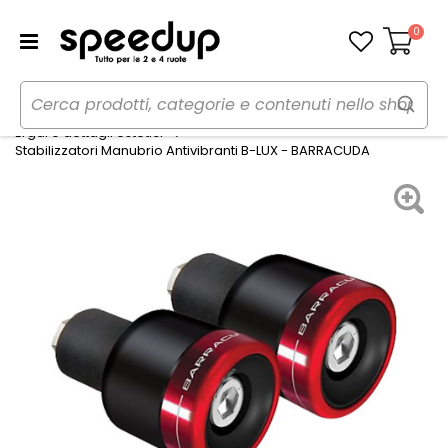
0
Carrello
Home
Moto
Estetica e protezioni moto
Ergal e dettagli estetici
Stabilizzatori Manubrio Antivibranti B-LUX - BARRACUDA