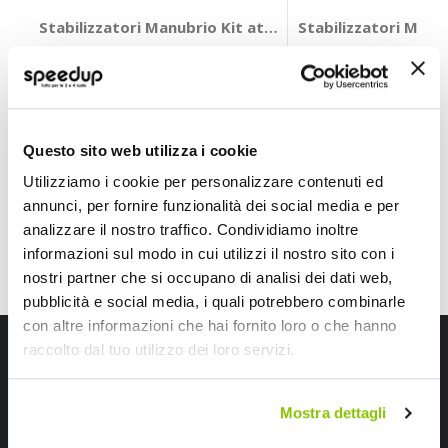
Stabilizzatori Manubrio Kit attacchi - VALTER MOTO Du
Stabilizzatori Man
VALTER MOTO
OXFORD
+ altri 7 veicoli
13,85 €
29,70 €
-60%
Prezzo
speciale
CONSEGNA IN 48H
CONSEGNA IN 48H
Questo sito web utilizza i cookie
Utilizziamo i cookie per personalizzare contenuti ed
annunci, per fornire funzionalità dei social media e per
analizzare il nostro traffico. Condividiamo inoltre
informazioni sul modo in cui utilizzi il nostro sito con i
nostri partner che si occupano di analisi dei dati web,
pubblicità e social media, i quali potrebbero combinarle
con altre informazioni che hai fornito loro o che hanno
Iscriviti alla newsletter Speedup
raccolto dal tuo utilizzo dei loro servizi.
Ricevi subito uno sconto del 10% per il tuo primo acquisto online!
Mostra dettagli