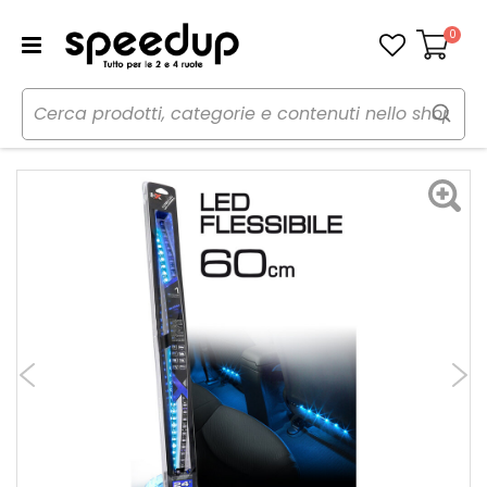
0
Carrello
Home
Auto
Illuminazione
Led
Striscia a Led Flex Led SMD - HYX