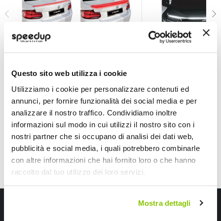
Striscia a Led Led split spoiler - SIMONI RACING
Striscia a Led Led 
SIMONI RACING
SIMONI RACING
Red 120cm
White 120cm
Questo sito web utilizza i cookie
59,40 €
25,70 €
-13%
-12%
Utilizziamo i cookie per personalizzare contenuti ed
Prezzo
Prezzo
annunci, per fornire funzionalità dei social media e per
speciale
Spedizione gratuita!
speciale
analizzare il nostro traffico. Condividiamo inoltre
informazioni sul modo in cui utilizzi il nostro sito con i
nostri partner che si occupano di analisi dei dati web,
pubblicità e social media, i quali potrebbero combinarle
con altre informazioni che hai fornito loro o che hanno
raccolto dal tuo utilizzo dei loro servizi.
Iscriviti alla newsletter Speedup
Mostra dettagli