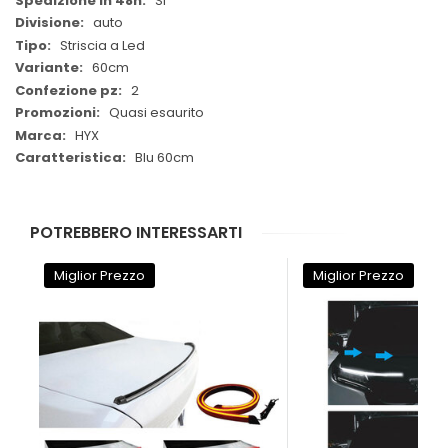
Si
auto
Striscia a Led
60cm
2
Quasi esaurito
HYX
Blu 60cm
POTREBBERO INTERESSARTI
Miglior Prezzo
Miglior Prezzo