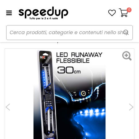
0
Carrello
Home
Auto
Illuminazione
Led
Striscia a Led Flex Runaway - HYX