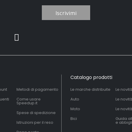
Iscrivimi
Catalogo prodotti
ount
Metodi di pagamento
Le marche distribuite
Le novit
uenti
Come usare
Auto
Le novit
Speedup.it
Moto
Le novità
Spese di spedizione
Bici
Guida al
Istruzioni per il reso
e abbig