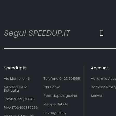
Segui SPEEDUP.IT
SpeedUp.it
Account
Via Montello 46
Telefono
0423.601555
Vai al mio Acc
Nervesa della
Chi siamo
Domande freq
Battaglia
SpeedUp Magazine
Scrivici
Treviso, Italy 31040
Mappa del sito
PIVA IT03490830266
Privacy Policy