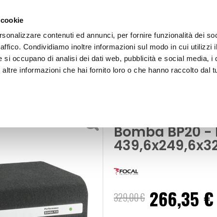
 cookie
rsonalizzare contenuti ed annunci, per fornire funzionalità dei so
raffico. Condividiamo inoltre informazioni sul modo in cui utilizzi i
e si occupano di analisi dei dati web, pubblicità e social media, i 
ltre informazioni che hai fornito loro o che hanno raccolto dal tu
OOR
Subwoofer in cassa amplificato Bomba BP20 - FOCAL
Subwoofer
Subwoofer in c
Bomba BP20 -
439,6x249,6x
266,35 €
Prezzo
329,00 €
speciale