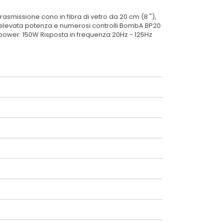
asmissione cono in fibra di vetro da 20 cm (8 "),
n'elevata potenza e numerosi controlli BombA BP20
 power: 150W Risposta in frequenza 20Hz - 125Hz