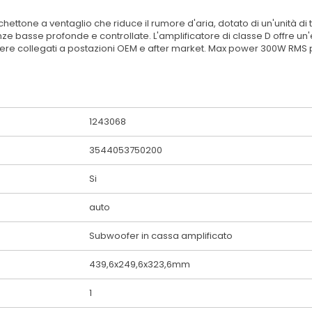
one a ventaglio che riduce il rumore d'aria, dotato di un'unità di tr
e basse profonde e controllate. L'amplificatore di classe D offre u
ssere collegati a postazioni OEM e after market. Max power 300W RMS
1243068
3544053750200
Si
auto
Subwoofer in cassa amplificato
439,6x249,6x323,6mm
1