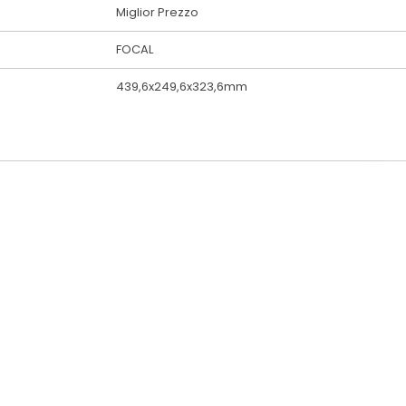
Miglior Prezzo
FOCAL
439,6x249,6x323,6mm
 Hub - JBL