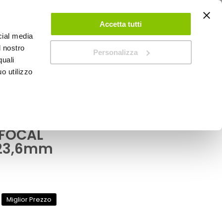
ACCEDI
CREA UN ACCOUNT
CONTATTACI
Accetta tutti
cial media
0
Carrello
l nostro
Personalizza
quali
o utilizzo
SPEEDUP MAGAZINE
assa amplificato
 FOCAL
323,6mm
Miglior Prezzo