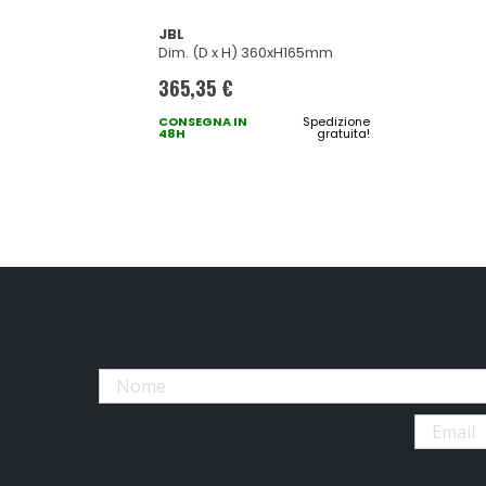
JBL
Dim. (D x H) 360xH165mm
365,35 €
CONSEGNA IN
Spedizione
48H
gratuita!