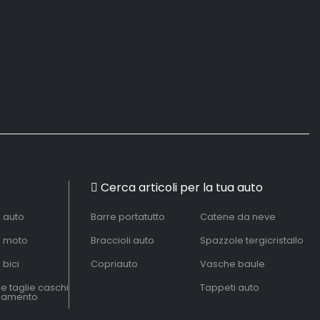
Cerca articoli per la tua auto
à auto
Barre portatutto
Catene da neve
à moto
Braccioli auto
Spazzole tergicristallo
 bici
Copriauto
Vasche baule
le taglie caschi
Tappeti auto
liamento