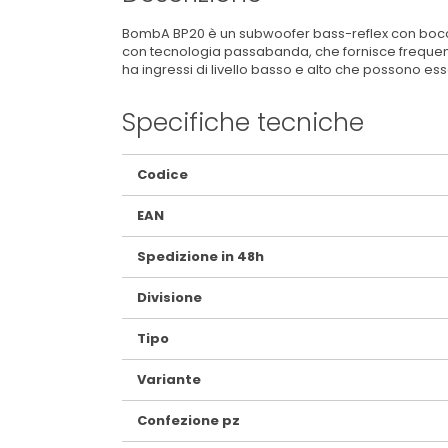
BombA BP20 è un subwoofer bass-reflex con bocchett
con tecnologia passabanda, che fornisce frequenz
ha ingressi di livello basso e alto che possono e
Specifiche tecniche
Maggiori
Codice
Informazioni
EAN
Spedizione in 48h
Divisione
Tipo
Variante
Confezione pz