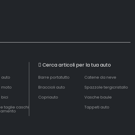
Cerca articoli per la tua auto
à auto
Barre portatutto
Catene da neve
à moto
Braccioli auto
Spazzole tergicristallo
 bici
Copriauto
Vasche baule
le taglie caschi
Tappeti auto
liamento