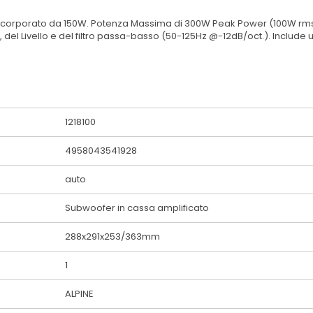
corporato da 150W. Potenza Massima di 300W Peak Power (100W rms). 
e, del Livello e del filtro passa-basso (50-125Hz @-12dB/oct.). Includ
1218100
4958043541928
auto
Subwoofer in cassa amplificato
288x291x253/363mm
1
ALPINE