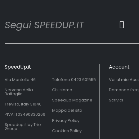
Segui SPEEDUP.IT
SpeedUp.it
Account
Via Montello 46
Telefono
0423.601555
Vai al mio Acc
Nervesa della
Chi siamo
Domande freq
Battaglia
SpeedUp Magazine
Scrivici
Treviso, Italy 31040
Mappa del sito
PIVA IT03490830266
Privacy Policy
Speedup.it by Trio
Group
Cookies Policy