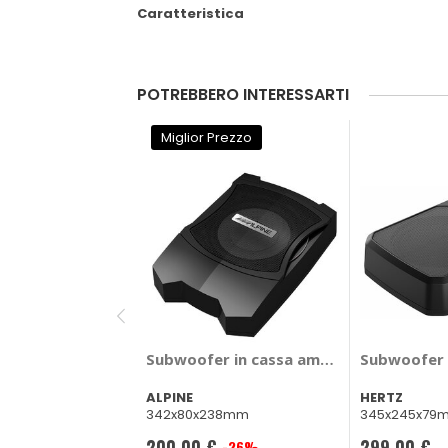
Caratteristica
POTREBBERO INTERESSARTI
Miglior Prezzo
Subwoofer in cassa amplificato PWE-V80
Subwoofer i
ALPINE
HERTZ
342x80x238mm
345x245x79m
200,00 €
299,00 €
-26%