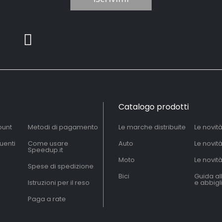
Catalogo prodotti
ount
Metodi di pagamento
Le marche distribuite
Le novit
uenti
Come usare
Auto
Le novit
Speedup.it
Moto
Le novità
Spese di spedizione
Bici
Guida al
Istruzioni per il reso
e abbig
Paga a rate