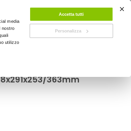
ACCEDI
CREA UN ACCOUNT
CONTATTACI
Accetta tutti
cial media
0
Carrello
l nostro
Personalizza
quali
o utilizzo
SPEEDUP MAGAZINE
cassa amplificato SWE-
288x291x253/363mm