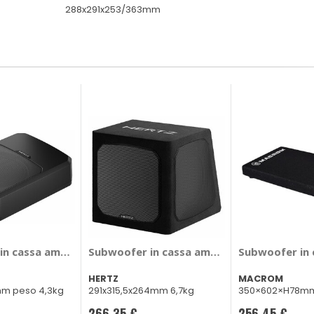
288x291x253/363mm
 - ALPINE
n cassa amplificato DBA-201F - HERTZ
Subwoofer in cassa amplificato DBA-201 -
Subwoofer in
HERTZ
MACROM
m peso 4,3kg
291x315,5x264mm 6,7kg
350×602×H78m
266,35 €
256,45 €