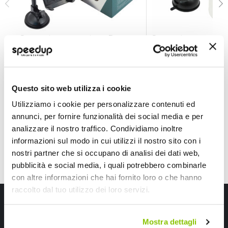
Supporto con ventosa Bse antiscivolo - NOVAK
Supporto con vent
NOVAK
NOVAK
16,35 €
14,85 €
Questo sito web utilizza i cookie
CONSEGNA IN 48H
Utilizziamo i cookie per personalizzare contenuti ed
annunci, per fornire funzionalità dei social media e per
analizzare il nostro traffico. Condividiamo inoltre
informazioni sul modo in cui utilizzi il nostro sito con i
nostri partner che si occupano di analisi dei dati web,
pubblicità e social media, i quali potrebbero combinarle
con altre informazioni che hai fornito loro o che hanno
raccolto dal tuo utilizzo dei loro servizi.
Iscriviti alla newsletter Speedup
Ricevi subito uno sconto del 10% per il tuo primo acquisto online!
Mostra dettagli