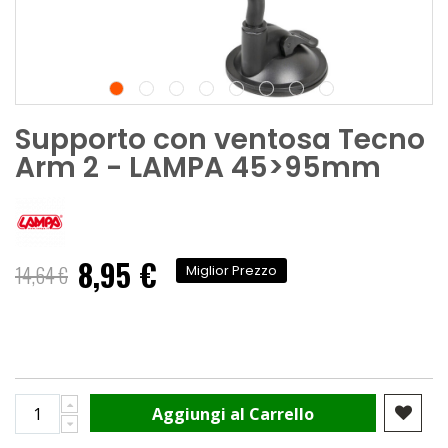
Supporto con ventosa Tecno
Arm 2 - LAMPA 45>95mm
8,95 €
Prezzo
14,64 €
Miglior Prezzo
speciale
Aggiungi al Carrello