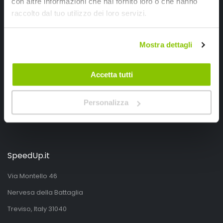
con altre informazioni che hai fornito loro o che hanno
Iscrivimi
raccolto dal tuo utilizzo dei loro servizi.
Segui SPEEDUP.IT
Mostra dettagli
Accetta tutti
Personalizza
SpeedUp.it
Via Montello 46
Nervesa della Battaglia
Treviso, Italy 31040