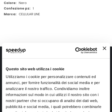
Nero
1
CELLULAR LINE
Iscriviti alla newsletter Speedup
Ricevi subito uno sconto del 10% per il tuo primo acquisto online!
Questo sito web utilizza i cookie
Utilizziamo i cookie per personalizzare contenuti ed
annunci, per fornire funzionalità dei social media e per
analizzare il nostro traffico. Condividiamo inoltre
informazioni sul modo in cui utilizzi il nostro sito con i
nostri partner che si occupano di analisi dei dati web,
Ho letto e accettato il documento
privacy policy
pubblicità e social media, i quali potrebbero combinarle