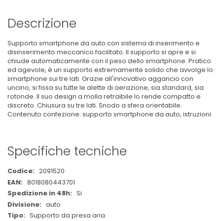
Descrizione
Supporto smartphone da auto con sistema di inserimento e
disinserimento meccanico facilitato. Il supporto si apre e si
chiude automaticamente con il peso dello smartphone. Pratico
ed agevole, è un supporto estremamente solido che avvolge lo
smartphone sui tre lati. Grazie all'innovativo aggancio con
uncino, si fissa su tutte le alette di aerazione, sia standard, sia
rotonde. Il suo design a molla retraibile lo rende compatto e
discreto. Chiusura su tre lati. Snodo a sfera orientabile.
Contenuto confezione: supporto smartphone da auto, istruzioni
Specifiche tecniche
Maggiori
2091520
Informazioni
8018080443701
Si
auto
Supporto da presa aria