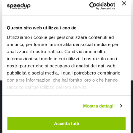
WRC
CELLULAR LINE
14,45 €
19,80 €
Questo sito web utilizza i cookie
CONSEGNA IN 48H
CONSEGNA IN 48H
Utilizziamo i cookie per personalizzare contenuti ed
annunci, per fornire funzionalità dei social media e per
analizzare il nostro traffico. Condividiamo inoltre
informazioni sul modo in cui utilizzi il nostro sito con i
nostri partner che si occupano di analisi dei dati web,
pubblicità e social media, i quali potrebbero combinarle
con altre informazioni che hai fornito loro o che hanno
raccolto dal tuo utilizzo dei loro servizi.
Iscriviti alla newsletter Speedup
Ricevi subito uno sconto del 10% per il tuo primo acquisto online!
Mostra dettagli
Accetta tutti