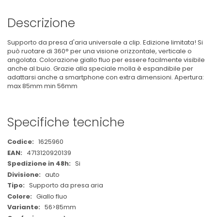
Descrizione
Supporto da presa d'aria universale a clip. Edizione limitata! Si
può ruotare di 360° per una visione orizzontale, verticale o
angolata. Colorazione giallo fluo per essere facilmente visibile
anche al buio. Grazie alla speciale molla è espandibile per
adattarsi anche a smartphone con extra dimensioni. Apertura:
max 85mm min 56mm
Specifiche tecniche
Maggiori
1625960
Informazioni
4713120920139
Si
auto
Supporto da presa aria
Giallo fluo
56>85mm