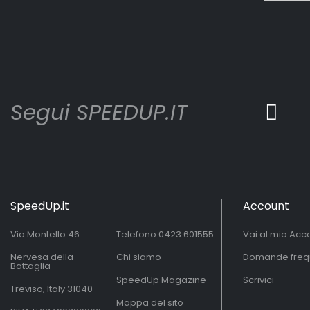
Segui SPEEDUP.IT
SpeedUp.it
Account
Via Montello 46
Telefono
0423.601555
Vai al mio Acc
Nervesa della
Chi siamo
Domande freq
Battaglia
SpeedUp Magazine
Scrivici
Treviso, Italy 31040
Mappa del sito