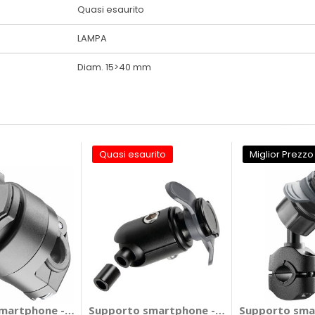
Quasi esaurito
LAMPA
Diam. 15>40 mm
Quasi esaurito
Miglior Prezzo
co Titan Opti Bar Orbit - LAMPA
artphone - Accessori Quicklox - Staffa specchietto - INT
Supporto smartphone - Accessori Attacco
Supporto smar