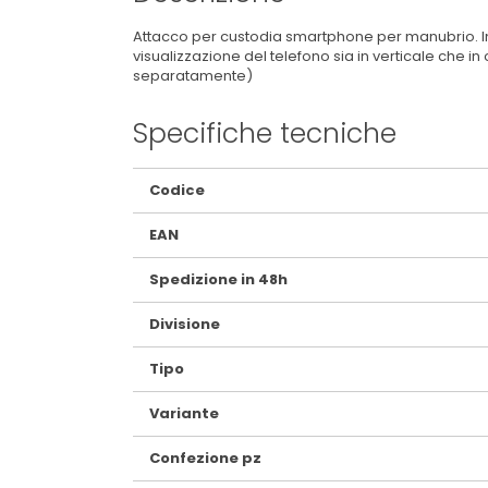
Attacco per custodia smartphone per manubrio. In
visualizzazione del telefono sia in verticale che i
separatamente)
Specifiche tecniche
Maggiori
Codice
Informazioni
EAN
Spedizione in 48h
Divisione
Tipo
Variante
Confezione pz