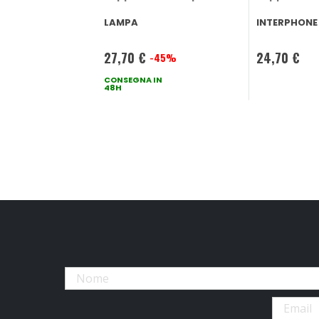
LAMPA
INTERPHONE
27,70 €
24,70 €
-45%
Prezzo
speciale
CONSEGNA IN
48H