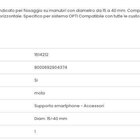
dicato per fissaggio su manubri con diametro da 15 a 40 mm. Comple
n orizzontale. Specifico per sistema OPTI Compatibile con tutte le cust
1614212
8000692904374
Si
moto
Supporto smartphone - Accessori
Diam. 15>40 mm
1