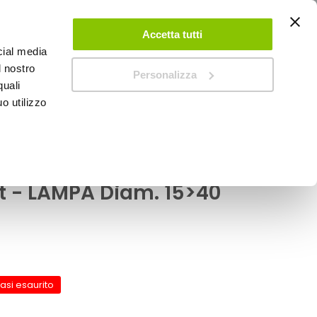
ACCEDI
CREA UN ACCOUNT
CONTATTACI
Accetta tutti
cial media
0
Carrello
l nostro
Personalizza
quali
o utilizzo
SPEEDUP MAGAZINE
Belt - LAMPA
tphone - Accessori
lt - LAMPA Diam. 15>40
asi esaurito