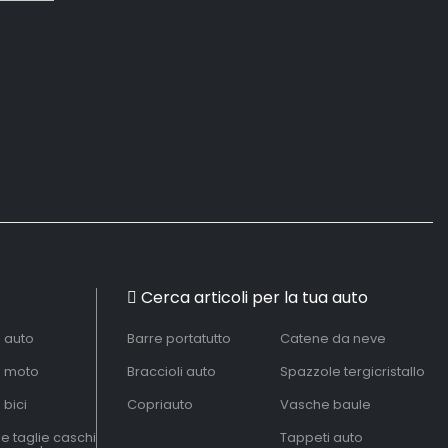
Cerca articoli per la tua auto
à auto
Barre portatutto
Catene da neve
à moto
Braccioli auto
Spazzole tergicristallo
 bici
Copriauto
Vasche baule
le taglie caschi
Tappeti auto