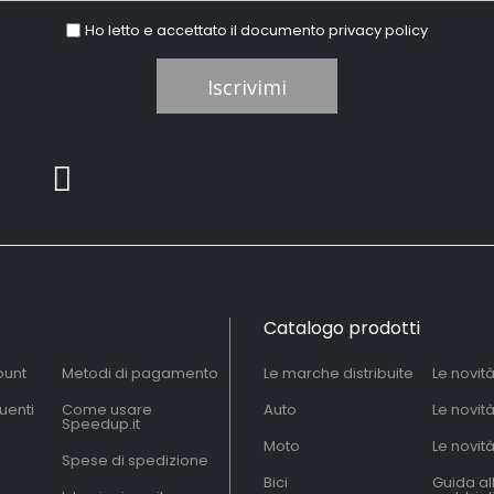
Ho letto e accettato il documento
privacy policy
Iscrivimi
Catalogo prodotti
ount
Metodi di pagamento
Le marche distribuite
Le novit
uenti
Come usare
Auto
Le novit
Speedup.it
Moto
Le novità
Spese di spedizione
Bici
Guida al