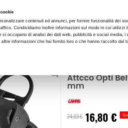
 cookie
rsonalizzare contenuti ed annunci, per fornire funzionalità dei so
raffico. Condividiamo inoltre informazioni sul modo in cui utilizzi i
e si occupano di analisi dei dati web, pubblicità e social media, i 
ltre informazioni che hai fornito loro o che hanno raccolto dal tu
OOR
Supporto smartphone - Accessori Attcco Opti 
porto smartphone
Supporto smar
Attcco Opti Be
mm
16,80 €
Prezzo
24,03 €
Qu
speciale