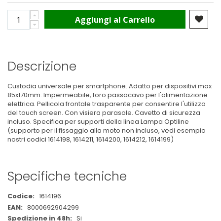
Aggiungi al Carrello
Descrizione
Custodia universale per smartphone. Adatto per dispositivi max
85x170mm. Impermeabile, foro passacavo per l'alimentazione
elettrica. Pellicola frontale trasparente per consentire l'utilizzo
del touch screen. Con visiera parasole. Cavetto di sicurezza
incluso. Specifica per supporti della linea Lampa Optiline
(supporto per il fissaggio alla moto non incluso, vedi esempio
nostri codici
1614198
,
1614211
,
1614200
,
1614212
,
1614199
)
Specifiche tecniche
Maggiori
1614196
Informazioni
8000692904299
Si