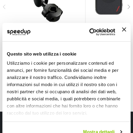
Supporto smartphone - Accessori Attacco Titan Opti 
Supporto smartphon
LAMPA
NOVAK
27,70 €
29,70 €
-45%
Prezzo
Questo sito web utilizza i cookie
speciale
CONSEGNA IN 48H
CONSEGNA IN 48H
Utilizziamo i cookie per personalizzare contenuti ed
annunci, per fornire funzionalità dei social media e per
analizzare il nostro traffico. Condividiamo inoltre
informazioni sul modo in cui utilizzi il nostro sito con i
nostri partner che si occupano di analisi dei dati web,
pubblicità e social media, i quali potrebbero combinarle
con altre informazioni che hai fornito loro o che hanno
raccolto dal tuo utilizzo dei loro servizi.
Iscriviti alla newsletter Speedup
Mostra dettagli