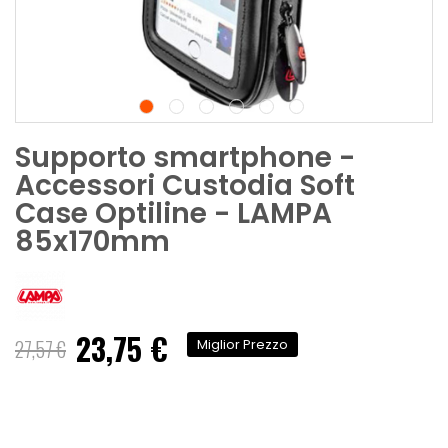
Supporto smartphone -
Accessori Custodia Soft
Case Optiline - LAMPA
85x170mm
23,75 €
Prezzo
27,57 €
Miglior Prezzo
speciale