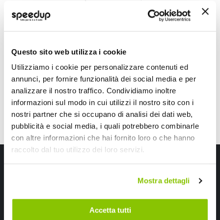
Supporto smartphone con custodia - INTERPHONE
Supporto smartphon
INTERPHONE
NOVAK
39,55 €
79,20 €
Questo sito web utilizza i cookie
CONSEGNA IN 48H
CONSEGNA IN 48H
Sped
Utilizziamo i cookie per personalizzare contenuti ed
annunci, per fornire funzionalità dei social media e per
analizzare il nostro traffico. Condividiamo inoltre
informazioni sul modo in cui utilizzi il nostro sito con i
nostri partner che si occupano di analisi dei dati web,
pubblicità e social media, i quali potrebbero combinarle
con altre informazioni che hai fornito loro o che hanno
raccolto dal tuo utilizzo dei loro servizi.
Iscriviti alla newsletter Speedup
Mostra dettagli
Ricevi subito uno sconto del 10% per il tuo primo acquisto online!
Accetta tutti