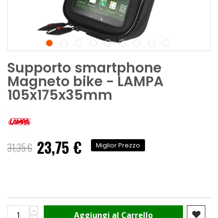
Supporto smartphone
Magneto bike - LAMPA
105x175x35mm
23,75 €
Prezzo
31,35 €
Miglior Prezzo
speciale
Aggiungi al Carrello