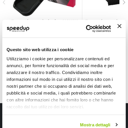
Tappetino antiscivolo - NOVAK
Tappetino antiscivo
NOVAK
LAMPA
174x113x23mm
50x40cm
6,95 €
6,30 €
Questo sito web utilizza i cookie
CONSEGNA IN 48H
CONSEGNA IN 48H
Utilizziamo i cookie per personalizzare contenuti ed
annunci, per fornire funzionalità dei social media e per
analizzare il nostro traffico. Condividiamo inoltre
informazioni sul modo in cui utilizzi il nostro sito con i
nostri partner che si occupano di analisi dei dati web,
pubblicità e social media, i quali potrebbero combinarle
con altre informazioni che hai fornito loro o che hanno
raccolto dal tuo utilizzo dei loro servizi.
Iscriviti alla newsletter Speedup
Ricevi subito uno sconto del 10% per il tuo primo acquisto online!
Mostra dettagli