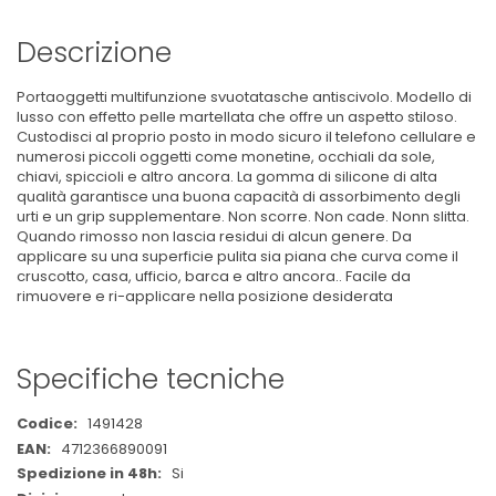
Descrizione
Portaoggetti multifunzione svuotatasche antiscivolo. Modello di
lusso con effetto pelle martellata che offre un aspetto stiloso.
Custodisci al proprio posto in modo sicuro il telefono cellulare e
numerosi piccoli oggetti come monetine, occhiali da sole,
chiavi, spiccioli e altro ancora. La gomma di silicone di alta
qualità garantisce una buona capacità di assorbimento degli
urti e un grip supplementare. Non scorre. Non cade. Nonn slitta.
Quando rimosso non lascia residui di alcun genere. Da
applicare su una superficie pulita sia piana che curva come il
cruscotto, casa, ufficio, barca e altro ancora.. Facile da
rimuovere e ri-applicare nella posizione desiderata
Specifiche tecniche
Maggiori
1491428
Informazioni
4712366890091
Si