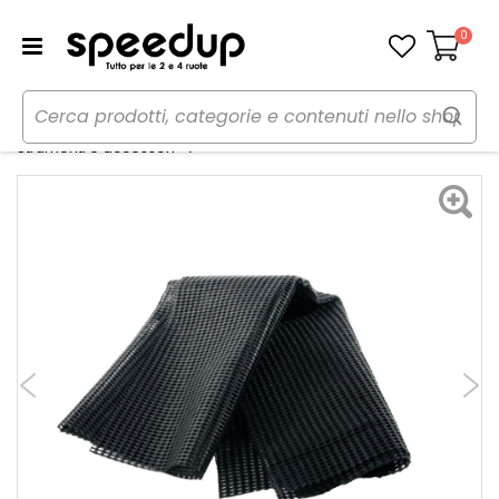
0
Carrello
Home
Moto
Manutenzione e ricambi moto
Tessuto antiscivolo - OXFORD
Strumenti e accessori