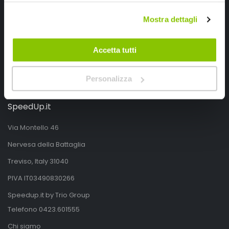
Mostra dettagli
Accetta tutti
Personalizza
SpeedUp.it
Via Montello 46
Nervesa della Battaglia
Treviso, Italy 31040
PIVA IT03490830266
Speedup.it by Trio Group
Telefono
0423.601555
Chi siamo