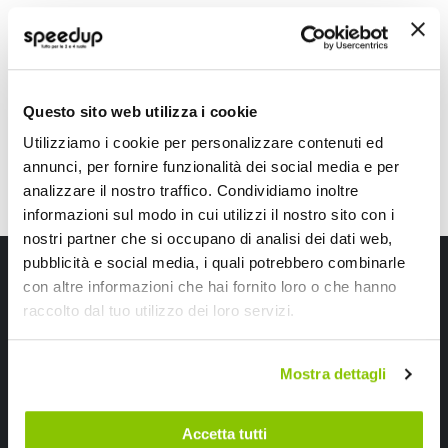
GRADO
Alluminio Nero 1500lm 6500K
39,60 €
Questo sito web utilizza i cookie
Utilizziamo i cookie per personalizzare contenuti ed
annunci, per fornire funzionalità dei social media e per
analizzare il nostro traffico. Condividiamo inoltre
informazioni sul modo in cui utilizzi il nostro sito con i
nostri partner che si occupano di analisi dei dati web,
pubblicità e social media, i quali potrebbero combinarle
Iscriviti alla newsletter Speedup
con altre informazioni che hai fornito loro o che hanno
raccolto dal tuo utilizzo dei loro servizi.
Ricevi subito uno sconto del 10% per il tuo primo acquisto online!
Mostra dettagli
Accetta tutti