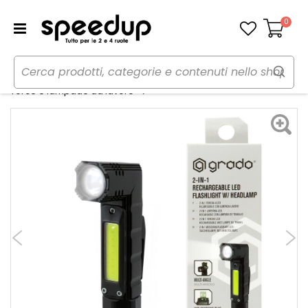
0
Carrello
Home
Auto
Utensili, lampade da lavoro e torce
Torcia A Led 2 in 1 - GRADO
Torce e lampade da lavoro