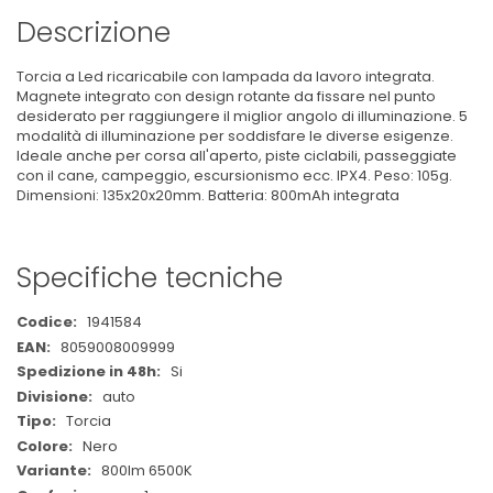
Descrizione
Torcia a Led ricaricabile con lampada da lavoro integrata.
Magnete integrato con design rotante da fissare nel punto
desiderato per raggiungere il miglior angolo di illuminazione. 5
modalità di illuminazione per soddisfare le diverse esigenze.
Ideale anche per corsa all'aperto, piste ciclabili, passeggiate
con il cane, campeggio, escursionismo ecc. IPX4. Peso: 105g.
Dimensioni: 135x20x20mm. Batteria: 800mAh integrata
Specifiche tecniche
Maggiori
1941584
Informazioni
8059008009999
Si
auto
Torcia
Nero
800lm 6500K