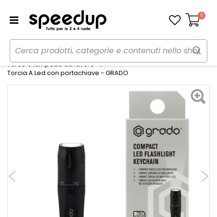
0
Carrello
Home
Auto
Utensili, lampade da lavoro e torce
Torce e lampade da lavoro
Torcia A Led con portachiave - GRADO