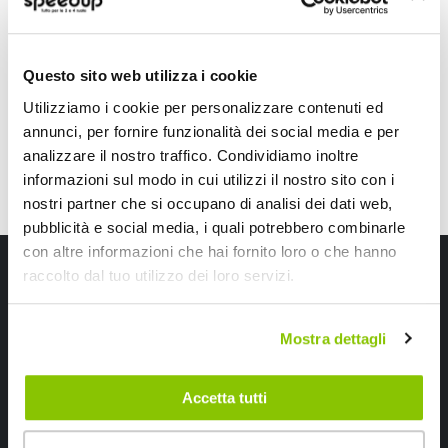
Alluminio Nero 800lm 6500K
118x33mm 68g
19,80 €
10,85 €
CONSEGNA IN 48H
CONSEGNA IN 48H
Questo sito web utilizza i cookie
Utilizziamo i cookie per personalizzare contenuti ed
annunci, per fornire funzionalità dei social media e per
analizzare il nostro traffico. Condividiamo inoltre
informazioni sul modo in cui utilizzi il nostro sito con i
nostri partner che si occupano di analisi dei dati web,
pubblicità e social media, i quali potrebbero combinarle
con altre informazioni che hai fornito loro o che hanno
Iscriviti alla newsletter Speedup
raccolto dal tuo utilizzo dei loro servizi.
Ricevi subito uno sconto del 10% per il tuo primo acquisto online!
Mostra dettagli
Accetta tutti