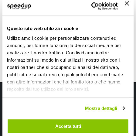
GRADO
VARTA
Alluminio Nero 1500lm 6500K
120mm
39,60 €
23,75 €
Questo sito web utilizza i cookie
CONSEGNA IN 48H
Utilizziamo i cookie per personalizzare contenuti ed
annunci, per fornire funzionalità dei social media e per
analizzare il nostro traffico. Condividiamo inoltre
informazioni sul modo in cui utilizzi il nostro sito con i
nostri partner che si occupano di analisi dei dati web,
pubblicità e social media, i quali potrebbero combinarle
con altre informazioni che hai fornito loro o che hanno
raccolto dal tuo utilizzo dei loro servizi.
Iscriviti alla newsletter Speedup
Ricevi subito uno sconto del 10% per il tuo primo acquisto online!
Mostra dettagli
Accetta tutti