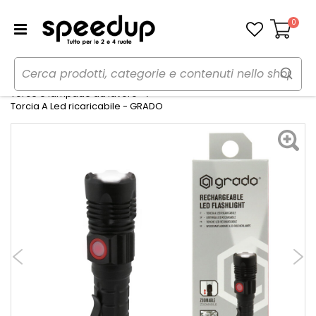
0
Carrello
Home
Auto
Utensili, lampade da lavoro e torce
Torce e lampade da lavoro
Torcia A Led ricaricabile - GRADO