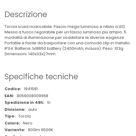
Descrizione
Torcia a Led ricaricabile. Fascio mega luminoso e nitido a LED.
Messa a fuoco regolabile per un fascio luminoso più ampio. 5
modalità di illuminazione per soddisfare le diverse esigenze.
Portatile e facile da trasportare con una comoda clip in metallo.
IPX4. Batteria: 1x18650 battery (2400mAh, inclusa). Peso: 103g.
Dimensioni: 140x33x27mm
Specifiche tecniche
Maggiori
1941581
Informazioni
8059008009968
Si
auto
Torcia
Nero
800lm 6500K