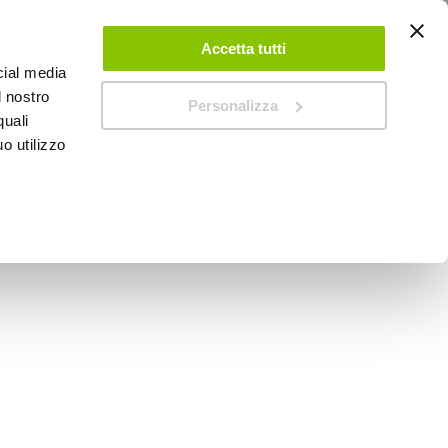
ACCEDI
CREA UN ACCOUNT
CONTATTACI
Accetta tutti
cial media
0
Carrello
l nostro
Personalizza
quali
o utilizzo
SPEEDUP MAGAZINE
le - GRADO 80lm