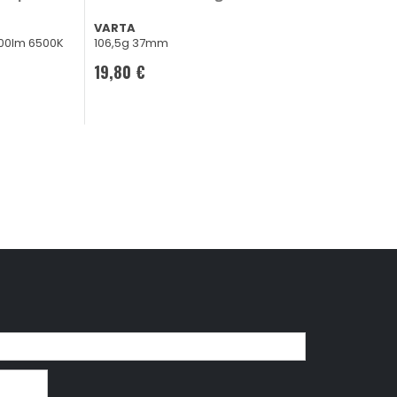
GRADO
VARTA
Alluminio Nero 150
800lm 6500K
106,5g 37mm
24,75 €
19,80 €
CONSEGNA IN
48H