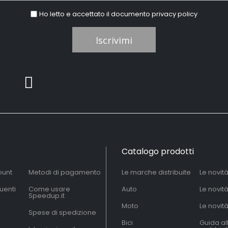
Ho letto e accettato il documento
privacy policy
Iscrivimi
Catalogo prodotti
ount
Metodi di pagamento
Le marche distribuite
Le novit
uenti
Come usare
Auto
Le novit
Speedup.it
Moto
Le novità
Spese di spedizione
Bici
Guida al