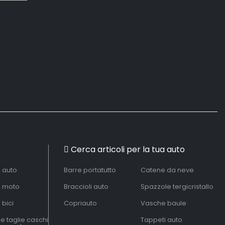
Cerca articoli per la tua auto
à auto
Barre portatutto
Catene da neve
à moto
Braccioli auto
Spazzole tergicristallo
 bici
Copriauto
Vasche baule
le taglie caschi
Tappeti auto