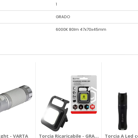
1
GRADO
6000K 80lm 47x70x45mm
ight - VARTA
Torcia Ricaricabile - GRADO
Torcia A Led 