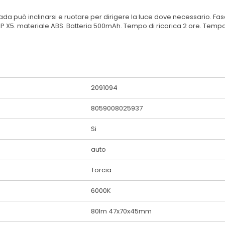
ada può inclinarsi e ruotare per dirigere la luce dove necessario. Fas
P X5. materiale ABS. Batteria 500mAh. Tempo di ricarica 2 ore. Tempo d
2091094
8059008025937
Si
auto
Torcia
6000K
80lm 47x70x45mm