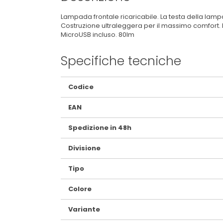
Lampada frontale ricaricabile. La testa della lamp
Costruzione ultraleggera per il massimo comfort. I
MicroUSB incluso. 80lm
Specifiche tecniche
Maggiori
Codice
Informazioni
EAN
Spedizione in 48h
Divisione
Tipo
Colore
Variante