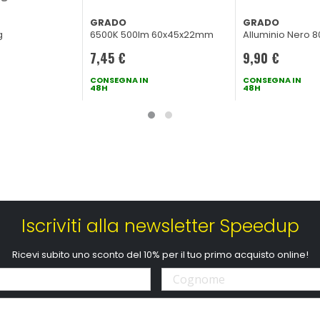
GRADO
GRADO
g
6500K 500lm 60x45x22mm
Alluminio Nero 
7,45 €
9,90 €
CONSEGNA IN
CONSEGNA IN
48H
48H
Iscriviti alla newsletter Speedup
Ricevi subito uno sconto del 10% per il tuo primo acquisto online!