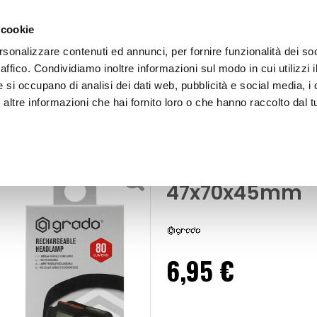
 cookie
rsonalizzare contenuti ed annunci, per fornire funzionalità dei so
raffico. Condividiamo inoltre informazioni sul modo in cui utilizzi i
e si occupano di analisi dei dati web, pubblicità e social media, i 
ltre informazioni che hai fornito loro o che hanno raccolto dal tu
OOR
Torcia Frontale - GRADO
 torce
Torce e lampade da lavoro
Torcia Fronta
47x70x45mm
6,95 €