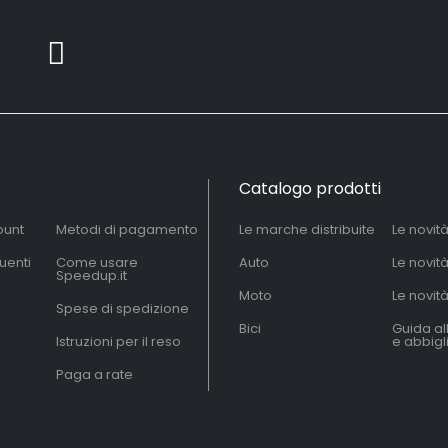
Catalogo prodotti
ount
Metodi di pagamento
Le marche distribuite
Le novit
uenti
Come usare
Auto
Le novit
Speedup.it
Moto
Le novità
Spese di spedizione
Bici
Guida al
Istruzioni per il reso
e abbig
Paga a rate