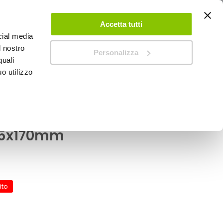
ACCEDI
CREA UN ACCOUNT
CONTATTACI
Accetta tutti
cial media
0
Carrello
l nostro
Personalizza
quali
o utilizzo
SPEEDUP MAGAZINE
TIC
Mobitronic 230-12 -
65x170mm
ito