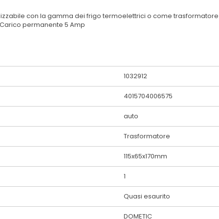
tilizzabile con la gamma dei frigo termoelettrici o come trasformator
DC. Carico permanente 5 Amp
1032912
4015704006575
auto
Trasformatore
115x65x170mm
1
Quasi esaurito
DOMETIC