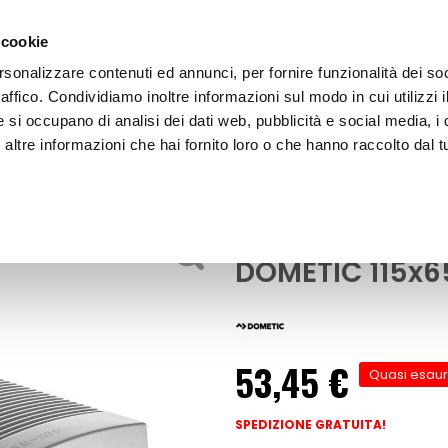
 cookie
rsonalizzare contenuti ed annunci, per fornire funzionalità dei so
raffico. Condividiamo inoltre informazioni sul modo in cui utilizzi i
e si occupano di analisi dei dati web, pubblicità e social media, i 
ltre informazioni che hai fornito loro o che hanno raccolto dal tu
OOR
Trasformatore Mobitronic 230-12 - DOME
Materiale elettrico
Trasformatore 
DOMETIC 115x
53,45 €
Quasi esaur
SPEDIZIONE GRATUITA!