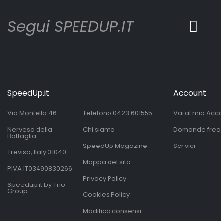
Segui SPEEDUP.IT
SpeedUp.it
Account
Via Montello 46
Telefono
0423.601555
Vai al mio Acc
Nervesa della
Chi siamo
Domande freq
Battaglia
SpeedUp Magazine
Scrivici
Treviso, Italy 31040
Mappa del sito
PIVA IT03490830266
Privacy Policy
Speedup.it by Trio
Group
Cookies Policy
Modifica consensi