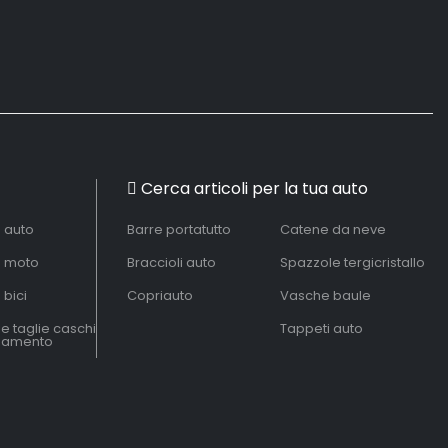
Cerca articoli per la tua auto
à auto
Barre portatutto
Catene da neve
à moto
Braccioli auto
Spazzole tergicristallo
 bici
Copriauto
Vasche baule
le taglie caschi
Tappeti auto
liamento