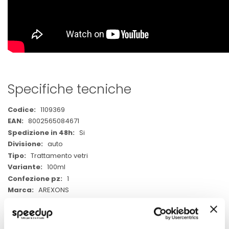
Specifiche tecniche
Maggiori
1109369
Informazioni
8002565084671
Si
auto
Trattamento vetri
100ml
1
AREXONS
100ml