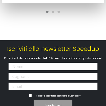
CONSEGNA IN 48H
speciale
CONSEGNA IN 48H
Iscriviti alla newsletter Speedup
Ricevi subito uno sconto del 10% per il tuo primo acquisto online!
Ho letto e accettato il documento
privacy policy
Iscrivimi