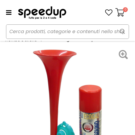
0
Carrello
Home
Auto
Audio elettronica mobile
Tromba a gas Tromba portatile - FISA
Trombe e sirene