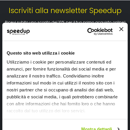
Iscriviti alla newsletter Speedup
Ricevi subito uno sconto del 10% per il tuo primo acquisto online!
Questo sito web utilizza i cookie
Utilizziamo i cookie per personalizzare contenuti ed
annunci, per fornire funzionalità dei social media e per
Ho letto e accettato il documento
privacy policy
analizzare il nostro traffico. Condividiamo inoltre
Iscrivimi
informazioni sul modo in cui utilizzi il nostro sito con i
nostri partner che si occupano di analisi dei dati web,
pubblicità e social media, i quali potrebbero combinarle
Segui SPEEDUP.IT
con altre informazioni che hai fornito loro o che hanno
raccolto dal tuo utilizzo dei loro servizi.
Mostra dettagli