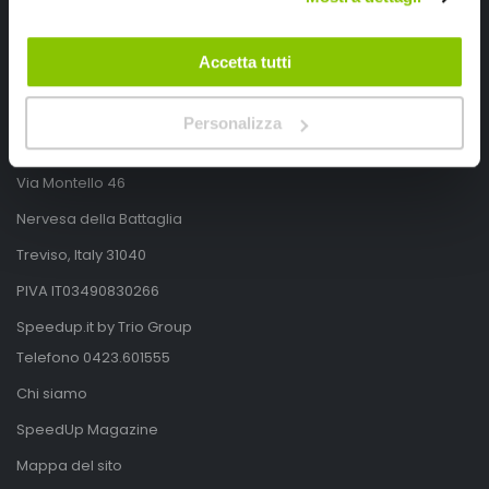
Accetta tutti
Personalizza
SpeedUp.it
Via Montello 46
Nervesa della Battaglia
Treviso, Italy 31040
PIVA IT03490830266
Speedup.it by Trio Group
Telefono
0423.601555
Chi siamo
SpeedUp Magazine
Mappa del sito