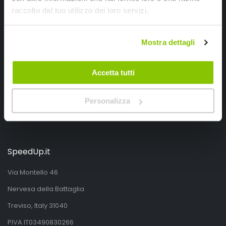
Iscrivimi
raccolto dal tuo utilizzo dei loro servizi.
Segui SPEEDUP.IT
Mostra dettagli
Accetta tutti
Personalizza
SpeedUp.it
Via Montello 46
Nervesa della Battaglia
Treviso, Italy 31040
PIVA IT03490830266