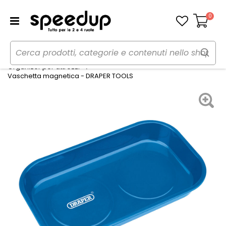
0
Carrello
Home
Auto
Utensili, lampade da lavoro e torce
Organizer per attrezzi
Vaschetta magnetica - DRAPER TOOLS