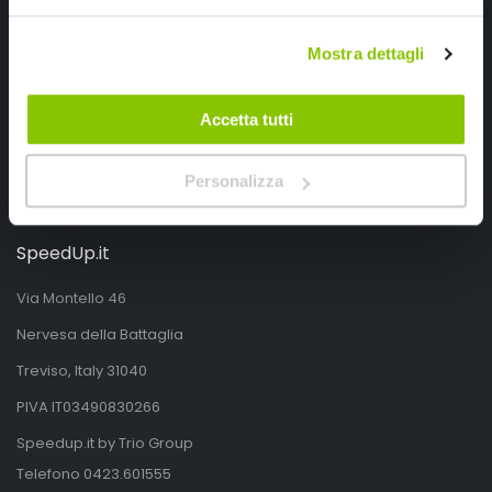
Segui SPEEDUP.IT
Mostra dettagli
Accetta tutti
Personalizza
SpeedUp.it
Via Montello 46
Nervesa della Battaglia
Treviso, Italy 31040
PIVA IT03490830266
Speedup.it by Trio Group
Telefono
0423.601555