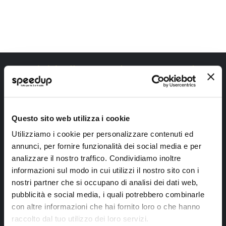
Iscriviti alla newsletter Speedup
Ricevi subito uno sconto del 10% per il tuo primo acquisto online!
Questo sito web utilizza i cookie
Utilizziamo i cookie per personalizzare contenuti ed
annunci, per fornire funzionalità dei social media e per
analizzare il nostro traffico. Condividiamo inoltre
informazioni sul modo in cui utilizzi il nostro sito con i
Ho letto e accettato il documento
privacy policy
nostri partner che si occupano di analisi dei dati web,
Iscrivimi
pubblicità e social media, i quali potrebbero combinarle
con altre informazioni che hai fornito loro o che hanno
raccolto dal tuo utilizzo dei loro servizi.