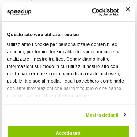
Quasi esaurito
BY CITY
Nero/grigio
Questo sito web utilizza i cookie
POTREBBERO INTERESSARTI
Utilizziamo i cookie per personalizzare contenuti ed
annunci, per fornire funzionalità dei social media e per
Quasi esaurito
analizzare il nostro traffico. Condividiamo inoltre
informazioni sul modo in cui utilizzi il nostro sito con i
nostri partner che si occupano di analisi dei dati web,
pubblicità e social media, i quali potrebbero combinarle
con altre informazioni che hai fornito loro o che hanno
raccolto dal tuo utilizzo dei loro servizi.
Mostra dettagli
Accetta tutti
Guanti invernali in tessuto Pad WP
Guanti invernali in