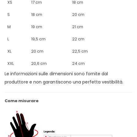
XS
17 cm
18 cm
S
18 cm
20 cm
M
19 cm
21 cm
L
19,5 cm
22 cm
XL
20 cm
22,5 cm
XXL
20,6 cm
24 cm
Le informazioni sulle dimensioni sono fornite dal
produttore e non garantiscono una perfetta vestibilità.
Come misurare