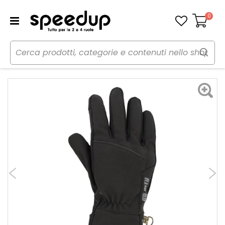
0
Carrello
Home
Moto
Abbigliamento moto
Guanti
Guanti invernali in tessuto Vienna