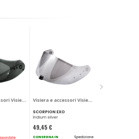
Visiera e access
ssori Visiera - SCORPION EXO
Visiera e accessori Visiera - SCORPION EXO
SIMPSON
SCORPION EXO
Dark tint
Iridium silver
74,25 €
49,45 €
CONSEGNA IN
CONSEGNA IN
Spedizione
sponibile