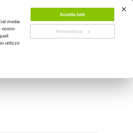
ACCEDI
CREA UN ACCOUNT
CONTATTACI
Accetta tutti
cial media
0
Carrello
l nostro
Personalizza
quali
o utilizzo
SPEEDUP MAGAZINE
ssori Visiera - CABERG