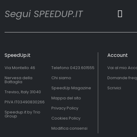
Segui SPEEDUP.IT
SpeedUp.it
Account
Via Montello 46
Telefono
0423.601555
Vai al mio Acc
Nervesa della
Chi siamo
Domande freq
Battaglia
SpeedUp Magazine
Scrivici
Treviso, Italy 31040
Mappa del sito
PIVA IT03490830266
Privacy Policy
Speedup.it by Trio
Group
Cookies Policy
Modifica consensi