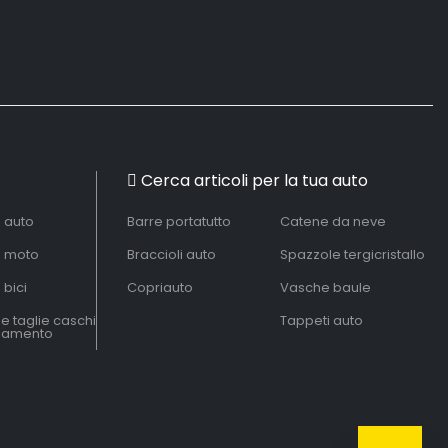
Cerca articoli per la tua auto
à auto
Barre portatutto
Catene da neve
à moto
Braccioli auto
Spazzole tergicristallo
 bici
Copriauto
Vasche baule
le taglie caschi
Tappeti auto
liamento