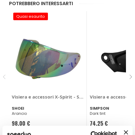
POTREBBERO INTERESSARTI
Quasi esaurito
Visiera e accessori X-Spirit - SHOEI
Visiera e accessori
SHOEI
SIMPSON
Arancio
Dark tint
98,00 €
74,25 €
Spedizione gratuita!
CONSEGNA IN 48H
Sped