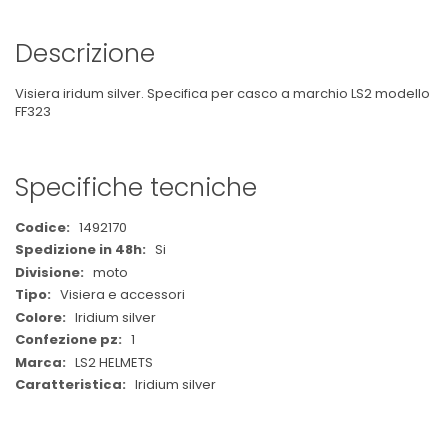
Descrizione
Visiera iridum silver. Specifica per casco a marchio LS2 modello
FF323
Specifiche tecniche
Maggiori
1492170
Informazioni
Si
moto
Visiera e accessori
Iridium silver
1
LS2 HELMETS
Iridium silver