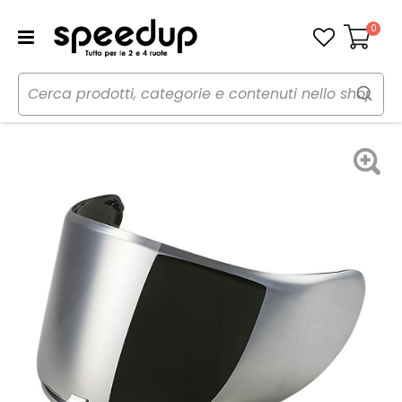
0
Carrello
Home
Moto
Caschi moto
Caschi accessori
Visiera e accessori Visiera - LS2 HELMETS