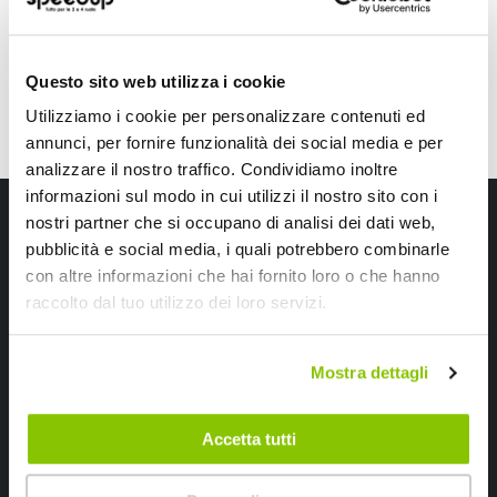
Questo sito web utilizza i cookie
Utilizziamo i cookie per personalizzare contenuti ed
annunci, per fornire funzionalità dei social media e per
analizzare il nostro traffico. Condividiamo inoltre
informazioni sul modo in cui utilizzi il nostro sito con i
Iscriviti alla newsletter Speedup
nostri partner che si occupano di analisi dei dati web,
pubblicità e social media, i quali potrebbero combinarle
Ricevi subito uno sconto del 10% per il tuo primo acquisto online!
con altre informazioni che hai fornito loro o che hanno
raccolto dal tuo utilizzo dei loro servizi.
Mostra dettagli
Accetta tutti
Ho letto e accettato il documento
privacy policy
Iscrivimi