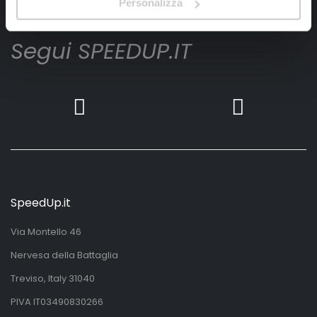
Personalizza
Segui SPEEDUP.IT
SpeedUp.it
Via Montello 46
Nervesa della Battaglia
Treviso, Italy 31040
PIVA IT03490830266