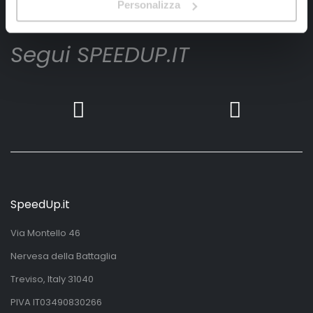
Personalizza
Segui SPEEDUP.IT
SpeedUp.it
Via Montello 46
Nervesa della Battaglia
Treviso, Italy 31040
PIVA IT03490830266