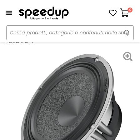
0
Carrello
Home
Auto
Audio elettronica mobile
Woofer AV 6.5 VOCE - AUDISON
Altoparlanti