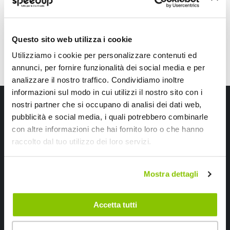
434,65 €
Spedizione gratuita!
Questo sito web utilizza i cookie
Utilizziamo i cookie per personalizzare contenuti ed
annunci, per fornire funzionalità dei social media e per
analizzare il nostro traffico. Condividiamo inoltre
informazioni sul modo in cui utilizzi il nostro sito con i
Iscriviti alla newsletter Speedup
nostri partner che si occupano di analisi dei dati web,
pubblicità e social media, i quali potrebbero combinarle
Ricevi subito uno sconto del 10% per il tuo primo acquisto online!
con altre informazioni che hai fornito loro o che hanno
raccolto dal tuo utilizzo dei loro servizi.
Mostra dettagli
Accetta tutti
Ho letto e accettato il documento
privacy policy
Iscrivimi