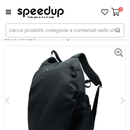
0
Carrello
Home
Moto
Abbigliamento moto
Zaino Stronger - OJ
Zaini e marsupio