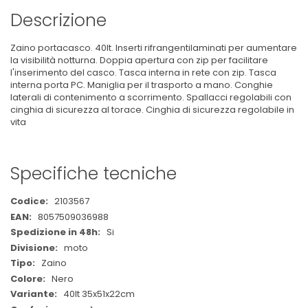
Descrizione
Zaino portacasco. 40lt. Inserti rifrangentilaminati per aumentare
la visibilità notturna. Doppia apertura con zip per facilitare
l'inserimento del casco. Tasca interna in rete con zip. Tasca
interna porta PC. Maniglia per il trasporto a mano. Conghie
laterali di contenimento a scorrimento. Spallacci regolabili con
cinghia di sicurezza al torace. Cinghia di sicurezza regolabile in
vita
Specifiche tecniche
Maggiori
2103567
Informazioni
8057509036988
Si
moto
Zaino
Nero
40lt 35x51x22cm