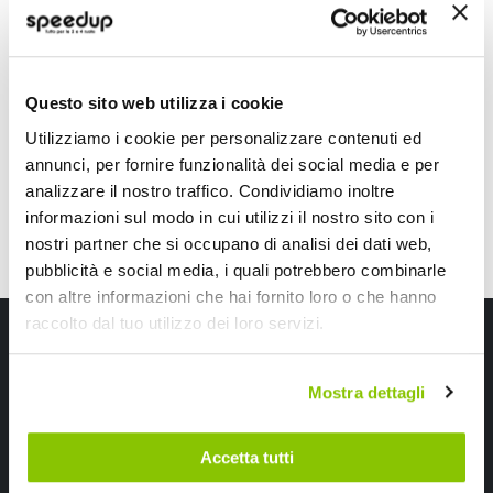
OAKLEY
ALPINESTARS
Nero/rosso H47x29x15,5cm 25lt
Nero 22lt
45,50 €
134,60 €
-16%
Prezzo
Questo sito web utilizza i cookie
Spedizione gratuita!
speciale
CONSEGNA IN 48H
Sped
Utilizziamo i cookie per personalizzare contenuti ed
annunci, per fornire funzionalità dei social media e per
analizzare il nostro traffico. Condividiamo inoltre
informazioni sul modo in cui utilizzi il nostro sito con i
nostri partner che si occupano di analisi dei dati web,
pubblicità e social media, i quali potrebbero combinarle
con altre informazioni che hai fornito loro o che hanno
raccolto dal tuo utilizzo dei loro servizi.
Iscriviti alla newsletter Speedup
Ricevi subito uno sconto del 10% per il tuo primo acquisto online!
Mostra dettagli
Accetta tutti