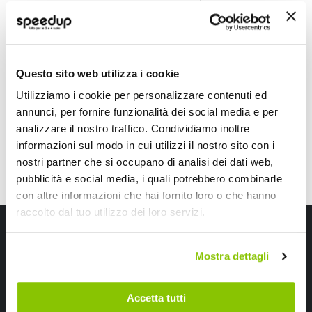
Zona Collo Poggiatesta - SVAR LATTNAD
Zona Collo linea SPA
SVAR LATTNAD
SVAR LATTNAD
33x30x9cm
29,70 €
14,85 €
Questo sito web utilizza i cookie
CONSEGNA IN 48H
CONSEGNA IN 48H
Utilizziamo i cookie per personalizzare contenuti ed
annunci, per fornire funzionalità dei social media e per
analizzare il nostro traffico. Condividiamo inoltre
informazioni sul modo in cui utilizzi il nostro sito con i
nostri partner che si occupano di analisi dei dati web,
pubblicità e social media, i quali potrebbero combinarle
con altre informazioni che hai fornito loro o che hanno
raccolto dal tuo utilizzo dei loro servizi.
Iscriviti alla newsletter Speedup
Mostra dettagli
Ricevi subito uno sconto del 10% per il tuo primo acquisto online!
Accetta tutti