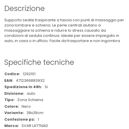
Descrizione
Supporto sedile traspirante a fascia con punti di massaggio per
zona lombare e schiena. Le perle centrali aiutano a
massaggiare la schiena e ridurre lo stress causato da
condizioni di seduta continua. Ideale per essere impiegato in
auto, in casa o in ufficio. Facile da trasportare e non ingombra
Specifiche tecniche
Maggiori
1292101
Informazioni
4712366883932
Si
auto
Zona Schiena
Nero
38x39cm
1
SVAR LATTNAD