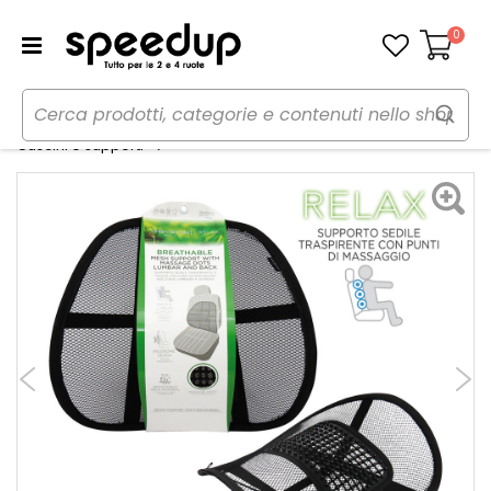
0
Carrello
Home
Auto
Accessori interni e comfort
Zona Schiena linea Relax - SVAR LATTNAD
Cuscini e supporti