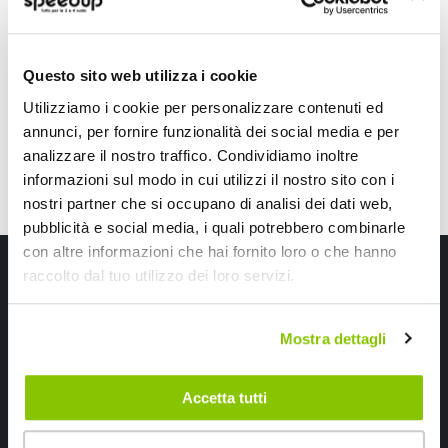
40x25x7,5cm
Nero 40x25x7,5cm
19,80 €
29,70 €
CONSEGNA IN 48H
Questo sito web utilizza i cookie
Utilizziamo i cookie per personalizzare contenuti ed
annunci, per fornire funzionalità dei social media e per
analizzare il nostro traffico. Condividiamo inoltre
informazioni sul modo in cui utilizzi il nostro sito con i
nostri partner che si occupano di analisi dei dati web,
pubblicità e social media, i quali potrebbero combinarle
con altre informazioni che hai fornito loro o che hanno
Iscriviti alla newsletter Speedup
raccolto dal tuo utilizzo dei loro servizi.
Ricevi subito uno sconto del 10% per il tuo primo acquisto online!
Mostra dettagli
Accetta tutti