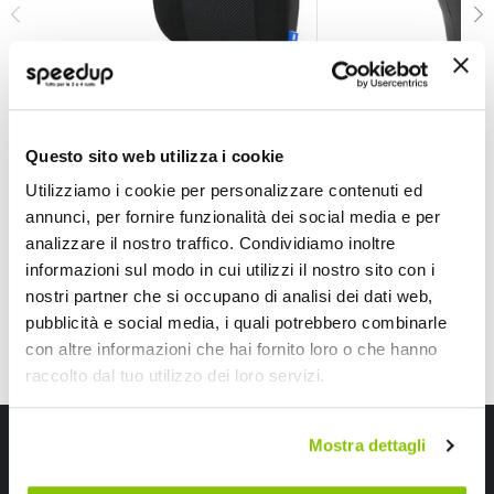
Zona Schiena Gel - SVAR LATTNAD
Zona Schiena Cusci
SVAR LATTNAD
SVAR LATTNAD
Nero 38x35x10cm
Nero 41x45,5x12cm
Questo sito web utilizza i cookie
29,70 €
26,70 €
Utilizziamo i cookie per personalizzare contenuti ed
annunci, per fornire funzionalità dei social media e per
CONSEGNA IN 48H
CONSEGNA IN 48H
analizzare il nostro traffico. Condividiamo inoltre
informazioni sul modo in cui utilizzi il nostro sito con i
nostri partner che si occupano di analisi dei dati web,
pubblicità e social media, i quali potrebbero combinarle
con altre informazioni che hai fornito loro o che hanno
raccolto dal tuo utilizzo dei loro servizi.
Iscriviti alla newsletter Speedup
Mostra dettagli
Ricevi subito uno sconto del 10% per il tuo primo acquisto online!