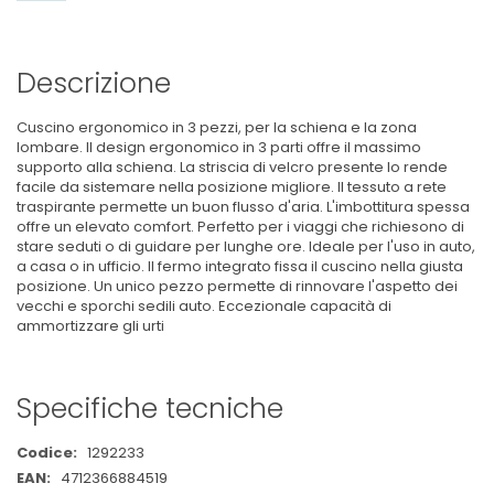
Descrizione
Cuscino ergonomico in 3 pezzi, per la schiena e la zona
lombare. Il design ergonomico in 3 parti offre il massimo
supporto alla schiena. La striscia di velcro presente lo rende
facile da sistemare nella posizione migliore. Il tessuto a rete
traspirante permette un buon flusso d'aria. L'imbottitura spessa
offre un elevato comfort. Perfetto per i viaggi che richiesono di
stare seduti o di guidare per lunghe ore. Ideale per l'uso in auto,
a casa o in ufficio. Il fermo integrato fissa il cuscino nella giusta
posizione. Un unico pezzo permette di rinnovare l'aspetto dei
vecchi e sporchi sedili auto. Eccezionale capacità di
ammortizzare gli urti
Specifiche tecniche
Maggiori
1292233
Informazioni
4712366884519