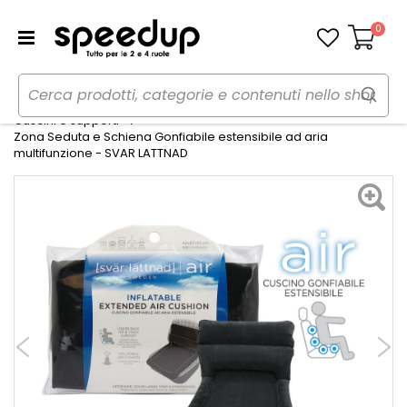
0
Carrello
Home
Auto
Accessori interni e comfort
Cuscini e supporti
Zona Seduta e Schiena Gonfiabile estensibile ad aria
multifunzione - SVAR LATTNAD