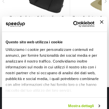
Zona Seduta e Schiena linea Comfort - per collo, schi
Zona Seduta e Schi
SVAR LATTNAD
SVAR LATTNAD
Nero 45x45x8cm
Beige 99x45cm
14,40 €
22,30 €
Questo sito web utilizza i cookie
CONSEGNA IN 48H
CONSEGNA IN 48H
Utilizziamo i cookie per personalizzare contenuti ed
annunci, per fornire funzionalità dei social media e per
analizzare il nostro traffico. Condividiamo inoltre
informazioni sul modo in cui utilizzi il nostro sito con i
nostri partner che si occupano di analisi dei dati web,
pubblicità e social media, i quali potrebbero combinarle
con altre informazioni che hai fornito loro o che hanno
raccolto dal tuo utilizzo dei loro servizi.
Iscriviti alla newsletter Speedup
Ricevi subito uno sconto del 10% per il tuo primo acquisto online!
Mostra dettagli