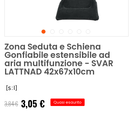
Zona Seduta e Schiena
Gonfiabile estensibile ad
aria multifunzione - SVAR
LATTNAD 42x67x10cm
3,05 €
Prezzo
3,84 €
Quasi esaurito
speciale