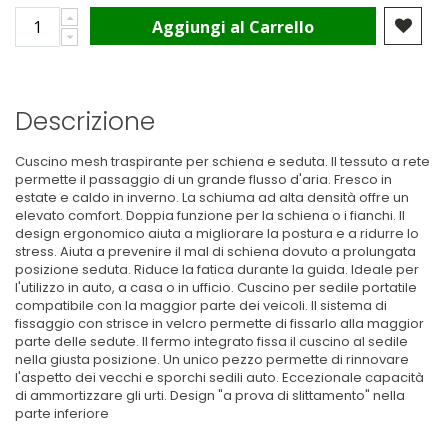
Aggiungi al Carrello
Descrizione
Cuscino mesh traspirante per schiena e seduta. Il tessuto a rete
permette il passaggio di un grande flusso d'aria. Fresco in
estate e caldo in inverno. La schiuma ad alta densità offre un
elevato comfort. Doppia funzione per la schiena o i fianchi. Il
design ergonomico aiuta a migliorare la postura e a ridurre lo
stress. Aiuta a prevenire il mal di schiena dovuto a prolungata
posizione seduta. Riduce la fatica durante la guida. Ideale per
l'utilizzo in auto, a casa o in ufficio. Cuscino per sedile portatile
compatibile con la maggior parte dei veicoli. Il sistema di
fissaggio con strisce in velcro permette di fissarlo alla maggior
parte delle sedute. Il fermo integrato fissa il cuscino al sedile
nella giusta posizione. Un unico pezzo permette di rinnovare
l'aspetto dei vecchi e sporchi sedili auto. Eccezionale capacità
di ammortizzare gli urti. Design "a prova di slittamento" nella
parte inferiore