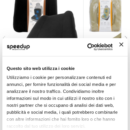
Zona Seduta e Schiena Cuscino SPA - per schiena e e 
Zona Seduta e Schi
SVAR LATTNAD
SVAR LATTNAD
Questo sito web utilizza i cookie
Nero 43x42x8cm
Beige 99x45cm
Utilizziamo i cookie per personalizzare contenuti ed
32,20 €
22,30 €
annunci, per fornire funzionalità dei social media e per
analizzare il nostro traffico. Condividiamo inoltre
CONSEGNA IN 48H
CONSEGNA IN 48H
informazioni sul modo in cui utilizzi il nostro sito con i
nostri partner che si occupano di analisi dei dati web,
pubblicità e social media, i quali potrebbero combinarle
con altre informazioni che hai fornito loro o che hanno
raccolto dal tuo utilizzo dei loro servizi.