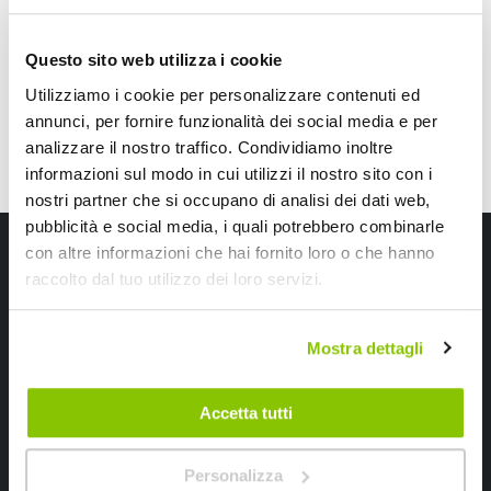
speciale
CONSEGNA IN 48H
Questo sito web utilizza i cookie
Utilizziamo i cookie per personalizzare contenuti ed
annunci, per fornire funzionalità dei social media e per
analizzare il nostro traffico. Condividiamo inoltre
informazioni sul modo in cui utilizzi il nostro sito con i
nostri partner che si occupano di analisi dei dati web,
pubblicità e social media, i quali potrebbero combinarle
Iscriviti alla newsletter Speedup
con altre informazioni che hai fornito loro o che hanno
raccolto dal tuo utilizzo dei loro servizi.
Ricevi subito uno sconto del 10% per il tuo primo acquisto online!
Mostra dettagli
Accetta tutti
Ho letto e accettato il documento
privacy policy
Personalizza