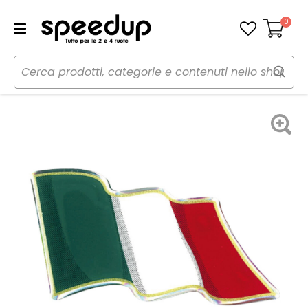
0
Carrello
Home
Auto
Tuning esterno e pellicole
Adesivi Bandiera Italia - GAT
Adesivi e decorazioni