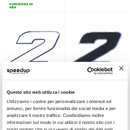
CONSEGNA IN
48H
Adesivi lettere e
Adesivi lettere e
numeri Numeri Gara
numeri Numeri Gara
Questo sito web utilizza i cookie
- GAT
- GAT
GAT
GAT
Numero 2 Bianco
Numero 2 Nero
Utilizziamo i cookie per personalizzare contenuti ed
100x130mm
100x130mm
annunci, per fornire funzionalità dei social media e per
3,05 €
3,05 €
analizzare il nostro traffico. Condividiamo inoltre
CONSEGNA IN
CONSEGNA IN
48H
48H
informazioni sul modo in cui utilizzi il nostro sito con i
nostri partner che si occupano di analisi dei dati web,