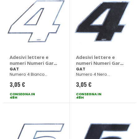
Adesivi lettere e
Adesivi lettere e
numeri Numeri Gara
numeri Numeri Gara
- GAT
- GAT
GAT
GAT
Numero 4 Bianco
Numero 4 Nero
100x130mm
100x130mm
3,05 €
3,05 €
CONSEGNA IN
CONSEGNA IN
48H
48H