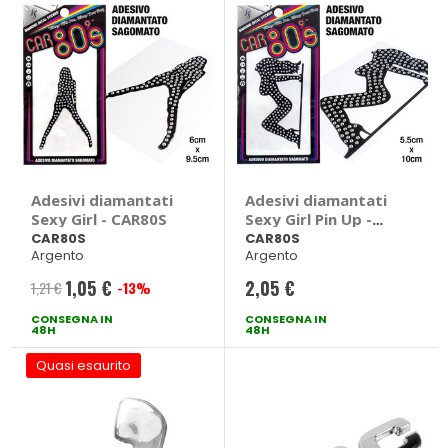
Adesivi diamantati
Adesivi diamantati
Sexy Girl - CAR80S
Sexy Girl Pin Up -
CAR80S
CAR80S
CAR80S
Argento
Argento
1,05 €
2,05 €
1,21 €
-13%
Prezzo
CONSEGNA IN
speciale
CONSEGNA IN
48H
48H
Quasi esaurito