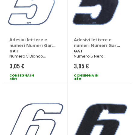
Adesivi lettere e
Adesivi lettere e
numeri Numeri Gara
numeri Numeri Gara
- GAT
- GAT
GAT
GAT
Numero 5 Bianco
Numero 5 Nero
100x130mm
100x130mm
3,05 €
3,05 €
CONSEGNA IN
CONSEGNA IN
48H
48H