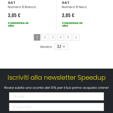
- GAT
- GAT
GAT
GAT
Numero 8 Bianco
Numero 8 Nero
100x130mm
100x130mm
3,05 €
3,05 €
CONSEGNA IN
CONSEGNA IN
48H
48H
Pagina
Attualmente stai leggendo la pagina
Pagina
Pagina
Pagina
Pagina
Pagina
Avanti
1
2
3
4
5
Mostra
Iscriviti alla newsletter Speedup
Ricevi subito uno sconto del 10% per il tuo primo acquisto online!