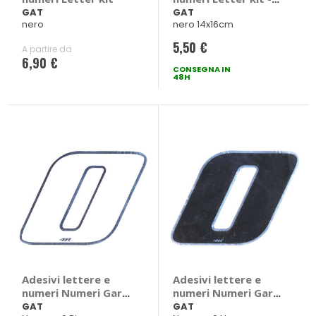
GAT
GAT
GAT
nero
nero 14x16cm
5,50 €
A partire da
6,90 €
CONSEGNA IN
48H
Adesivi lettere e
Adesivi lettere e
numeri Numeri Gara
numeri Numeri Gara
- GAT
- GAT
GAT
GAT