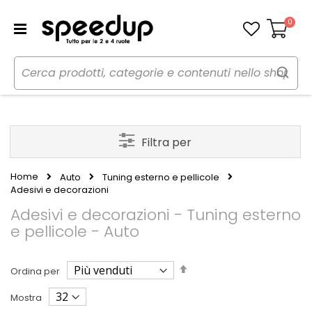
0
Carrello
Filtra per
Home
Auto
Tuning esterno e pellicole
Adesivi e decorazioni
Adesivi e decorazioni - Tuning esterno
e pellicole - Auto
Imposta
Ordina per
la
direzione
Mostra
decrescente