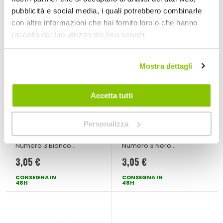
pubblicità e social media, i quali potrebbero combinarle
con altre informazioni che hai fornito loro o che hanno
raccolto dal tuo utilizzo dei loro servizi.
Mostra dettagli
Accetta tutti
Adesivi lettere e
Adesivi lettere e
Personalizza
numeri Numeri Gara
numeri Numeri Gara
- GAT
- GAT
GAT
GAT
Numero 3 Bianco
Numero 3 Nero
100x130mm
100x130mm
3,05 €
3,05 €
CONSEGNA IN
CONSEGNA IN
48H
48H