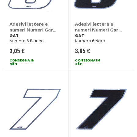
Adesivi lettere e
Adesivi lettere e
numeri Numeri Gara
numeri Numeri Gara
- GAT
- GAT
GAT
GAT
Numero 6 Bianco
Numero 6 Nero
100x130mm
100x130mm
3,05 €
3,05 €
CONSEGNA IN
CONSEGNA IN
48H
48H