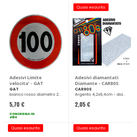
Quasi esaurito
Adesivi Limite
Adesivi diamantati
velocita' - GAT
Diamante - CAR80S
GAT
CAR80S
bianco rosso diametro 20
Argento 4,2x9,4cm - diam.
cm
3mmm
5,70 €
2,05 €
CONSEGNA IN
48H
Quasi esaurito
Quasi esaurito