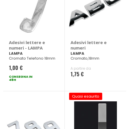
Adesivi lettere e
Adesivi lettere e
numeri - LAMPA
numeri
LAMPA
LAMPA
Cromato Telefono 18mm
Cromato,18mm
1,00 €
A partire da
1,75 €
CONSEGNA IN
48H
Quasi esaurito