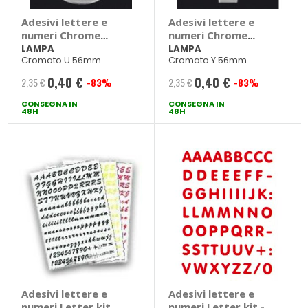
Adesivi lettere e
Adesivi lettere e
numeri Chrome
numeri Chrome
Logo - LAMPA
Logo - LAMPA
LAMPA
LAMPA
Cromato U 56mm
Cromato Y 56mm
0,40 €
0,40 €
2,35 €
-83%
2,35 €
-83%
Prezzo
Prezzo
CONSEGNA IN
speciale
CONSEGNA IN
speciale
48H
48H
Adesivi lettere e
Adesivi lettere e
numeri Letter kit
numeri Letter kit -