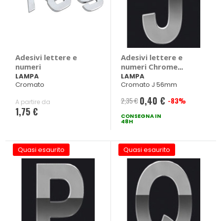
Adesivi lettere e
Adesivi lettere e
numeri
numeri Chrome
Logo - LAMPA
LAMPA
LAMPA
Cromato
Cromato J 56mm
0,40 €
2,35 €
-83%
Prezzo
A partire da
1,75 €
CONSEGNA IN
speciale
48H
Quasi esaurito
Quasi esaurito