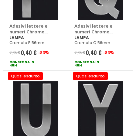
Adesivi lettere e
Adesivi lettere e
numeri Chrome
numeri Chrome
Logo - LAMPA
Logo - LAMPA
LAMPA
LAMPA
Cromato P 56mm
Cromato Q 56mm
0,40 €
0,40 €
2,35 €
-83%
2,35 €
-83%
Prezzo
Prezzo
CONSEGNA IN
speciale
CONSEGNA IN
speciale
48H
48H
Quasi esaurito
Quasi esaurito