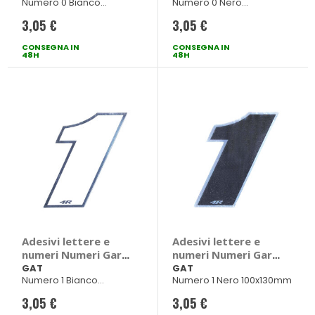
Numero 0 Bianco
Numero 0 Nero
100x130mm
100x130mm
3,05 €
3,05 €
CONSEGNA IN
CONSEGNA IN
48H
48H
Adesivi lettere e
Adesivi lettere e
numeri Numeri Gara
numeri Numeri Gara
- GAT
- GAT
GAT
GAT
Numero 1 Bianco
Numero 1 Nero 100x130mm
100x130mm
3,05 €
3,05 €