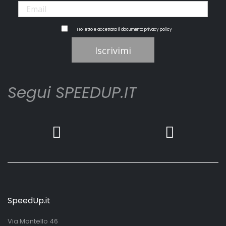
Ho letto e accettato il documento
privacy policy
Iscrivimi
Segui SPEEDUP.IT
SpeedUp.it
Via Montello 46