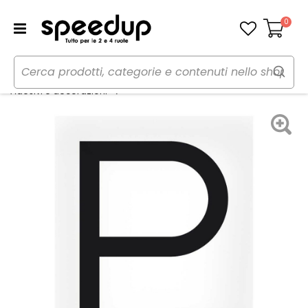
0
Carrello
Home
Auto
Tuning esterno e pellicole
Adesivi lettere e numeri - LAMPA
Adesivi e decorazioni