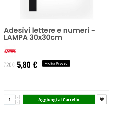
Adesivi lettere e numeri -
LAMPA 30x30cm
5,80 €
Prezzo
7,20 €
Miglior Prezzo
speciale
Aggiungi al Carrello