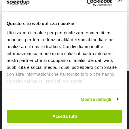
Nero anteriore e posteriore
anteriore e posteriore
11,5x15cm + 28,5x29,5cm
1x(20x18cm)
5,05 €
7,90 €
-31%
-35%
Prezzo
Prezzo
speciale
CONSEGNA IN 48H
speciale
CONSEGNA IN 48H
Questo sito web utilizza i cookie
Utilizziamo i cookie per personalizzare contenuti ed
annunci, per fornire funzionalità dei social media e per
analizzare il nostro traffico. Condividiamo inoltre
informazioni sul modo in cui utilizzi il nostro sito con i
nostri partner che si occupano di analisi dei dati web,
pubblicità e social media, i quali potrebbero combinarle
con altre informazioni che hai fornito loro o che hanno
Iscriviti alla newsletter Speedup
raccolto dal tuo utilizzo dei loro servizi.
Ricevi subito uno sconto del 10% per il tuo primo acquisto online!
Mostra dettagli
Accetta tutti