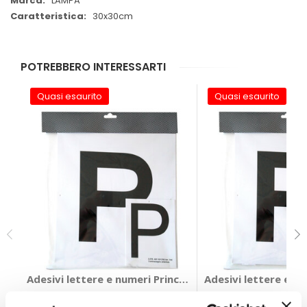
LAMPA
30x30cm
POTREBBERO INTERESSARTI
Quasi esaurito
Quasi esaurito
Adesivi lettere e numeri Principiante - GAT
Adesivi lettere e nu
GAT
GAT