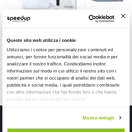
Adesivi lettere e numeri Principiante - GAT
Adesivi lettere e n
GAT
GAT
anteriore e posteriore 1x(12x9cm)
Numero 8 Bianco 100x
1x(20x18cm)
7,90 €
3,05 €
-35%
Questo sito web utilizza i cookie
Prezzo
Utilizziamo i cookie per personalizzare contenuti ed
speciale
CONSEGNA IN 48H
CONSEGNA IN 48H
annunci, per fornire funzionalità dei social media e per
analizzare il nostro traffico. Condividiamo inoltre
informazioni sul modo in cui utilizzi il nostro sito con i
nostri partner che si occupano di analisi dei dati web,
pubblicità e social media, i quali potrebbero combinarle
con altre informazioni che hai fornito loro o che hanno
raccolto dal tuo utilizzo dei loro servizi.
Iscriviti alla newsletter Speedup
Mostra dettagli
Ricevi subito uno sconto del 10% per il tuo primo acquisto online!