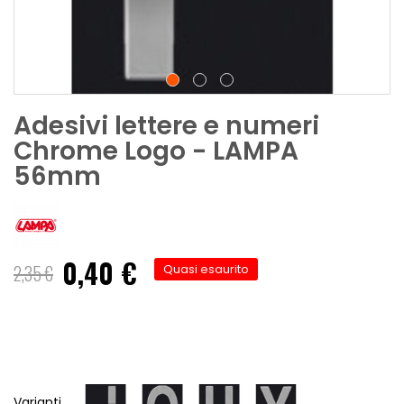
Adesivi lettere e numeri
Chrome Logo - LAMPA
56mm
0,40 €
Prezzo
2,35 €
Quasi esaurito
speciale
Varianti