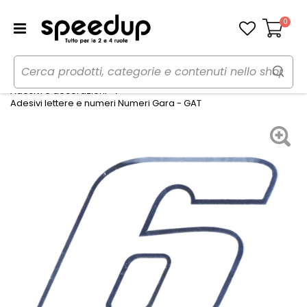
0
Carrello
Home
Auto
Tuning esterno e pellicole
Adesivi e decorazioni
Adesivi lettere e numeri Numeri Gara - GAT