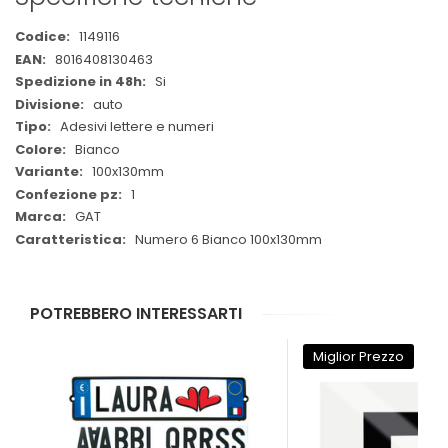
Maggiori
1149116
Informazioni
8016408130463
Si
auto
Adesivi lettere e numeri
Bianco
100x130mm
1
GAT
Numero 6 Bianco 100x130mm
POTREBBERO INTERESSARTI
Miglior Prezzo