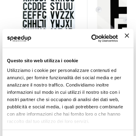
Adesivi lettere e numeri TARGA-TI - GAT
Adesivi lettere e n
Questo sito web utilizza i cookie
GAT
LAMPA
6x24cm
Utilizziamo i cookie per personalizzare contenuti ed
annunci, per fornire funzionalità dei social media e per
11,45 €
4,95 €
-17%
Prezzo
analizzare il nostro traffico. Condividiamo inoltre
CONSEGNA IN 48H
speciale
informazioni sul modo in cui utilizzi il nostro sito con i
nostri partner che si occupano di analisi dei dati web,
pubblicità e social media, i quali potrebbero combinarle
con altre informazioni che hai fornito loro o che hanno
raccolto dal tuo utilizzo dei loro servizi.