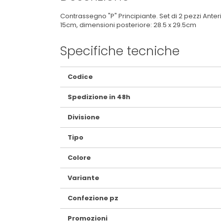
Contrassegno "P" Principiante. Set di 2 pezzi Anter
15cm, dimensioni posteriore: 28.5 x 29.5cm
Specifiche tecniche
Maggiori
Codice
Informazioni
Spedizione in 48h
Divisione
Tipo
Colore
Variante
Confezione pz
Promozioni