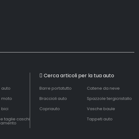
Cerca articoli per la tua auto
à auto
Barre portatutto
Catene da neve
à moto
Braccioli auto
Spazzole tergicristallo
 bici
Copriauto
Vasche baule
le taglie caschi
Tappeti auto
liamento