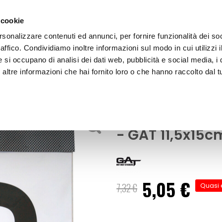
 cookie
rsonalizzare contenuti ed annunci, per fornire funzionalità dei so
raffico. Condividiamo inoltre informazioni sul modo in cui utilizzi i
e si occupano di analisi dei dati web, pubblicità e social media, i 
ltre informazioni che hai fornito loro o che hanno raccolto dal tu
OOR
Adesivi lettere e numeri Principiante - GA
Adesivi e decorazioni
Adesivi lettere
- GAT 11,5x15c
5,05 €
Prezzo
7,32 €
Quasi 
speciale