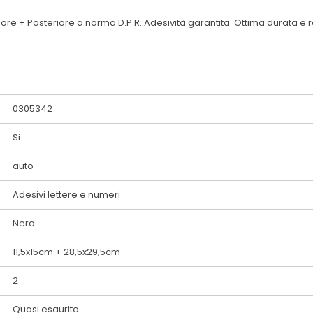
iore + Posteriore a norma D.P.R. Adesività garantita. Ottima durata e r
0305342
Si
auto
Adesivi lettere e numeri
Nero
11,5x15cm + 28,5x29,5cm
2
Quasi esaurito