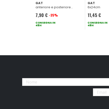
GAT
GAT
anteriore e posteriore
6x24cm
1x(12x9cm) 1x(20x18cm)
7,90 €
11,45 €
-35%
Prezzo
speciale
CONSEGNA IN
CONSEGNA IN
48H
48H