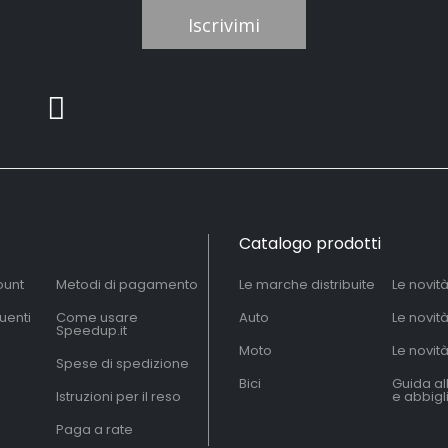
Iscrivimi
Catalogo prodotti
ount
Metodi di pagamento
Le marche distribuite
Le novit
uenti
Come usare
Auto
Le novit
Speedup.it
Moto
Le novità
Spese di spedizione
Bici
Guida al
Istruzioni per il reso
e abbig
Paga a rate