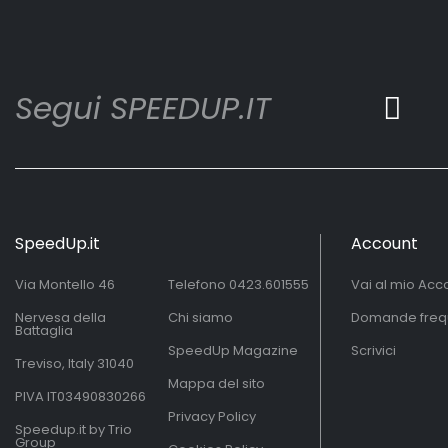
Segui SPEEDUP.IT
SpeedUp.it
Account
Via Montello 46
Telefono
0423.601555
Vai al mio Acc
Nervesa della
Chi siamo
Domande freq
Battaglia
SpeedUp Magazine
Scrivici
Treviso, Italy 31040
Mappa del sito
PIVA IT03490830266
Privacy Policy
Speedup.it by Trio
Group