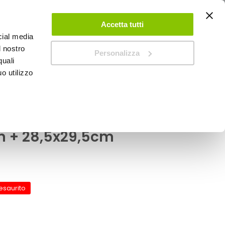
ACCEDI
CREA UN ACCOUNT
CONTATTACI
Accetta tutti
cial media
0
Carrello
l nostro
Personalizza
quali
o utilizzo
SPEEDUP MAGAZINE
T
 e numeri Principiante
m + 28,5x29,5cm
esaurito