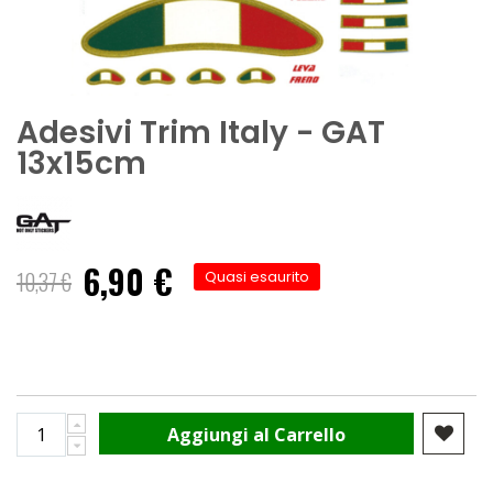
Adesivi Trim Italy - GAT
13x15cm
6,90 €
Prezzo
10,37 €
Quasi esaurito
speciale
Aggiungi al Carrello