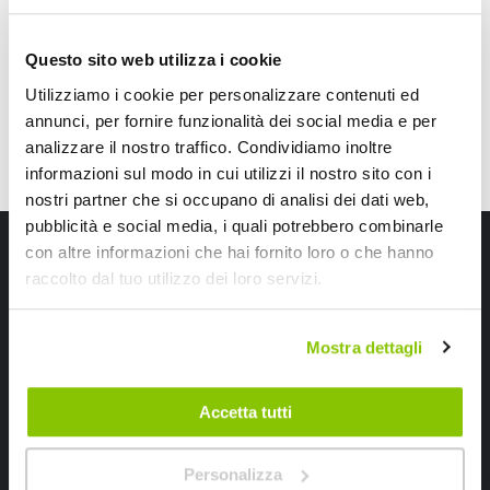
speciale
speciale
Questo sito web utilizza i cookie
Utilizziamo i cookie per personalizzare contenuti ed
annunci, per fornire funzionalità dei social media e per
analizzare il nostro traffico. Condividiamo inoltre
informazioni sul modo in cui utilizzi il nostro sito con i
nostri partner che si occupano di analisi dei dati web,
pubblicità e social media, i quali potrebbero combinarle
Iscriviti alla newsletter Speedup
con altre informazioni che hai fornito loro o che hanno
raccolto dal tuo utilizzo dei loro servizi.
Ricevi subito uno sconto del 10% per il tuo primo acquisto online!
Mostra dettagli
Accetta tutti
Ho letto e accettato il documento
privacy policy
Personalizza