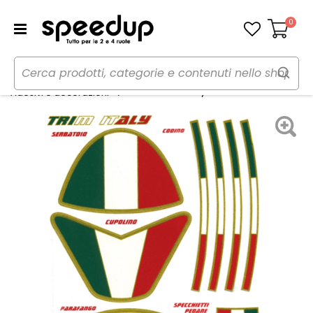
0
Carrello
Home
Auto
Tuning esterno e pellicole
Adesivi Trim Italy - GAT
Adesivi e decorazioni