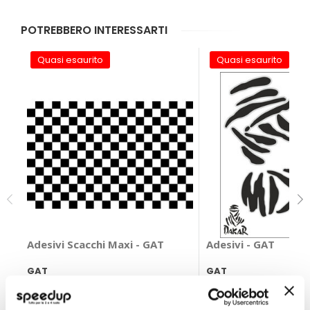
POTREBBERO INTERESSARTI
Quasi esaurito
Quasi esaurito
Adesivi Scacchi Maxi - GAT
Adesivi - GAT
GAT
GAT
Bianco/nero 35x50cm
20x24cm
13,85 €
6,90 €
-30%
-36%
Prezzo
Prezzo