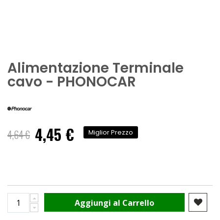
Alimentazione Terminale
cavo - PHONOCAR
4,45 €
Prezzo
4,64 €
Miglior Prezzo
speciale
Aggiungi al Carrello