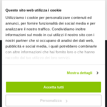
Questo sito web utilizza i cookie
Utilizziamo i cookie per personalizzare contenuti ed
annunci, per fornire funzionalità dei social media e per
analizzare il nostro traffico. Condividiamo inoltre
informazioni sul modo in cui utilizzi il nostro sito con i
nostri partner che si occupano di analisi dei dati web,
pubblicità e social media, i quali potrebbero combinarle
Iscriviti alla newsletter Speedup
con altre informazioni che hai fornito loro o che hanno
raccolto dal tuo utilizzo dei loro servizi.
Ricevi subito uno sconto del 10% per il tuo primo acquisto online!
Mostra dettagli
Accetta tutti
Ho letto e accettato il documento
privacy policy
Personalizza
Iscrivimi