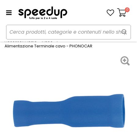
0
Carrello
Home
Auto
Audio elettronica mobile
Accessori Audio - Video
Alimentazione Terminale cavo - PHONOCAR