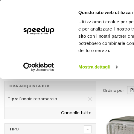
Questo sito web utilizza i
Utilizziamo i cookie per pe
e per analizzare il nostro t
sito con i nostri partner ch
potrebbero combinarle con a
AUTO
MOTO
BICI
OUTD
dei loro servizi.
Home
Fanaleria
Auto
Illuminazione
Mostra dettagli
Fanale retromarcia
ORA ACQUISTA PER
Ordina per
Tipo
Fanale retromarcia
Cancella tutto
TIPO