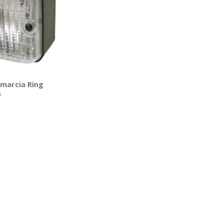
omarcia Ring
G