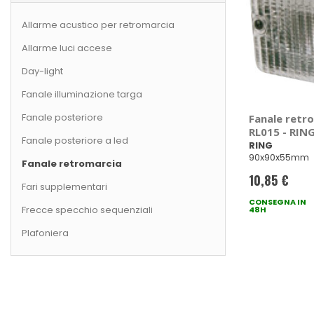
Allarme acustico per retromarcia
Allarme luci accese
Day-light
Fanale illuminazione targa
Fanale posteriore
Fanale retr
RL015 - RIN
Fanale posteriore a led
RING
90x90x55mm
Fanale retromarcia
10,85 €
Fari supplementari
CONSEGNA IN
Frecce specchio sequenziali
48H
Plafoniera