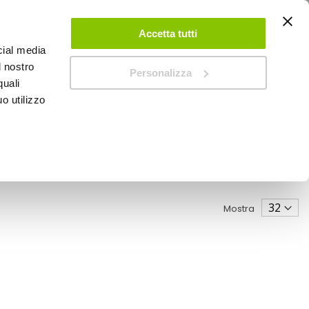
ACCEDI
CREA UN ACCOUNT
CONTATTACI
Accetta tutti
cial media
0
Carrello
l nostro
Personalizza
quali
o utilizzo
SPEEDUP MAGAZINE
Mostra