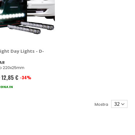
ight Day Lights - D-
AR
co 220x25mm
12,85 €
€
-34%
Prezzo
GNA IN
speciale
Mostra