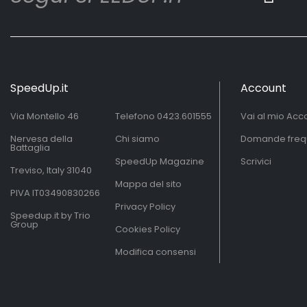
SpeedUp.it
Account
Via Montello 46
Telefono
0423.601555
Vai al mio Acc
Nervesa della
Chi siamo
Domande freq
Battaglia
SpeedUp Magazine
Scrivici
Treviso, Italy 31040
Mappa del sito
PIVA IT03490830266
Privacy Policy
Speedup.it by Trio
Group
Cookies Policy
Modifica consensi