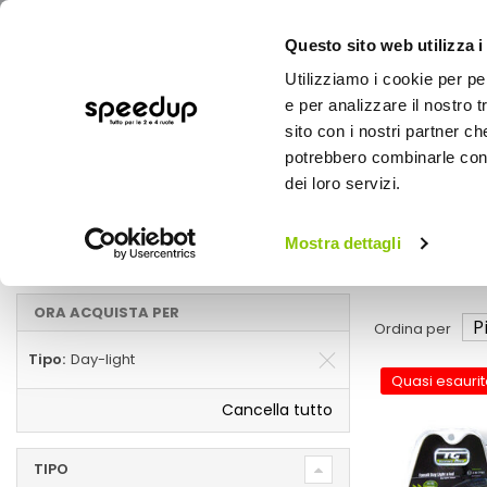
Questo sito web utilizza i
Utilizziamo i cookie per pe
e per analizzare il nostro t
sito con i nostri partner ch
potrebbero combinarle con a
AUTO
MOTO
BICI
OUTD
dei loro servizi.
Home
Fanaleria
Auto
Illuminazione
Mostra dettagli
Day-light
ORA ACQUISTA PER
Ordina per
Tipo
Day-light
Quasi esaurit
Cancella tutto
TIPO