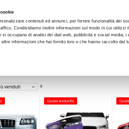
 cookie
rsonalizzare contenuti ed annunci, per fornire funzionalità dei so
raffico. Condividiamo inoltre informazioni sul modo in cui utilizzi i
e si occupano di analisi dei dati web, pubblicità e social media, i 
ltre informazioni che hai fornito loro o che hanno raccolto dal tu
OOR
Imposta
la
direzione
decrescente
o
Quasi esaurito
Quas