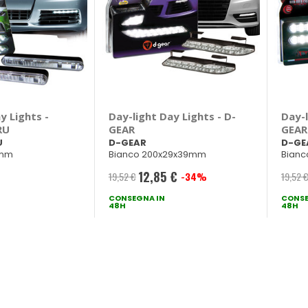
y Lights -
Day-light Day Lights - D-
Day-l
RU
GEAR
GEAR
U
D-GEAR
D-GE
5mm
Bianco 200x29x39mm
Bian
12,85 €
19,52 €
-34%
19,52 
Prezzo
CONSEGNA IN
speciale
CONSE
48H
48H