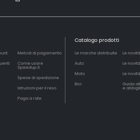
Catalogo prodotti
ount
Metodi di pagamento
Le marche distribuite
Le novit
uenti
Come usare
Auto
Le novit
Speedup.it
Moto
Le novità
Spese di spedizione
Bici
Guida al
Istruzioni per il reso
e abbig
Paga a rate