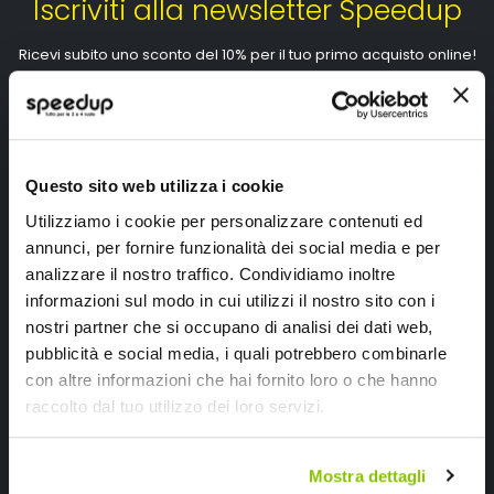
Iscriviti alla newsletter Speedup
Ricevi subito uno sconto del 10% per il tuo primo acquisto online!
Questo sito web utilizza i cookie
Utilizziamo i cookie per personalizzare contenuti ed
Ho letto e accettato il documento
privacy policy
annunci, per fornire funzionalità dei social media e per
Iscrivimi
analizzare il nostro traffico. Condividiamo inoltre
informazioni sul modo in cui utilizzi il nostro sito con i
nostri partner che si occupano di analisi dei dati web,
Segui SPEEDUP.IT
pubblicità e social media, i quali potrebbero combinarle
con altre informazioni che hai fornito loro o che hanno
raccolto dal tuo utilizzo dei loro servizi.
Mostra dettagli