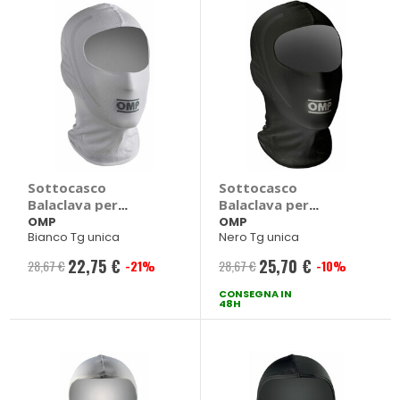
Sottocasco
Sottocasco
Balaclava per
Balaclava per
bambini - OMP
bambini - OMP
OMP
OMP
Bianco Tg unica
Nero Tg unica
22,75 €
25,70 €
28,67 €
-21%
28,67 €
-10%
Prezzo
Prezzo
speciale
CONSEGNA IN
speciale
48H