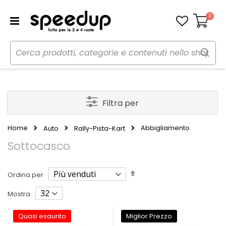
0
Carrello
Filtra per
Home
Abbigliamento
Auto
Rally-Pista-Kart
Sottocasco
Imposta
Ordina per
la
direzione
Mostra
decrescente
Quasi esaurito
Miglior Prezzo