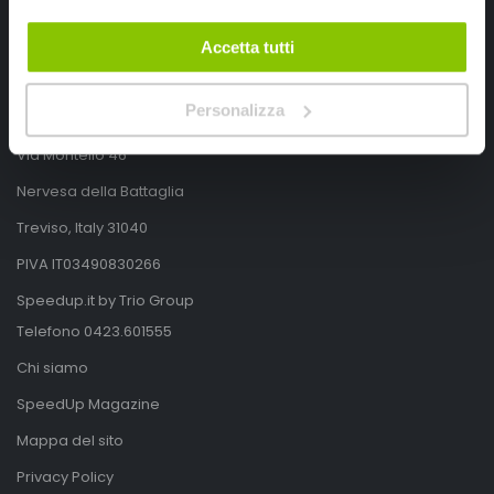
Accetta tutti
SpeedUp.it
Personalizza
Via Montello 46
Nervesa della Battaglia
Treviso, Italy 31040
PIVA IT03490830266
Speedup.it by Trio Group
Telefono
0423.601555
Chi siamo
SpeedUp Magazine
Mappa del sito
Privacy Policy