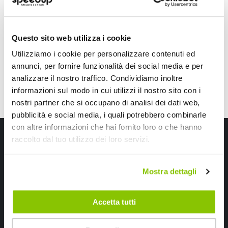
4,10 €
5,95 €
CONSEGNA IN 48H
CONSEGNA IN 48H
Questo sito web utilizza i cookie
Utilizziamo i cookie per personalizzare contenuti ed
annunci, per fornire funzionalità dei social media e per
analizzare il nostro traffico. Condividiamo inoltre
informazioni sul modo in cui utilizzi il nostro sito con i
nostri partner che si occupano di analisi dei dati web,
pubblicità e social media, i quali potrebbero combinarle
con altre informazioni che hai fornito loro o che hanno
Iscriviti alla newsletter Speedup
raccolto dal tuo utilizzo dei loro servizi.
Ricevi subito uno sconto del 10% per il tuo primo acquisto online!
Mostra dettagli
Accetta tutti