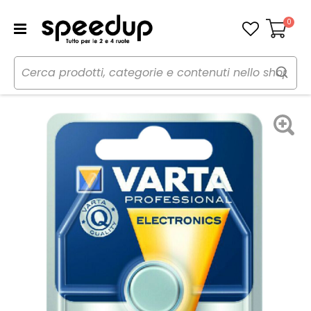
0
Carrello
Home
Auto
Audio elettronica mobile
Pile
Batteria a bottone - VARTA